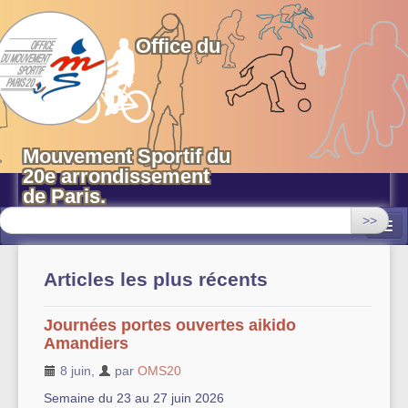
OMS 20 Paris
Office du
Mouvement Sportif du
20e arrondissement
de Paris.
>>
Associations
Articles les plus récents
Equipements sportifs municipaux
Journées portes ouvertes aikido
OMS 20
Amandiers
Evénements
8 juin
,
par
OMS20
Semaine du 23 au 27 juin 2026
Actualités