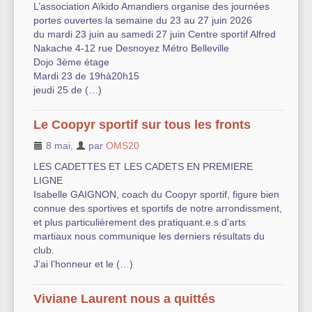
L’association Aïkido Amandiers organise des journées
portes ouvertes la semaine du 23 au 27 juin 2026
Autre équipement sportif
du mardi 23 juin au samedi 27 juin Centre sportif Alfred
Nakache 4-12 rue Desnoyez Métro Belleville
Actualités des associations
Dojo 3ème étage
Mardi 23 de 19hà20h15
jeudi 25 de (…)
Le Coopyr sportif sur tous les fronts
8 mai
,
par
OMS20
LES CADETTES ET LES CADETS EN PREMIERE
LIGNE
Isabelle GAIGNON, coach du Coopyr sportif, figure bien
connue des sportives et sportifs de notre arrondissment,
et plus particulièrement des pratiquant.e.s d’arts
martiaux nous communique les derniers résultats du
club.
J’ai l’honneur et le (…)
Viviane Laurent nous a quittés