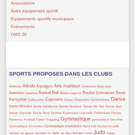
Associations
Autre équipement sportif
Equipements sportifs municipaux
Evénements
OMS 20
SPORTS PROPOSES DANS LES CLUBS
Aïkido
Arts martiaux
15/319
189/319
116/319
175/319
42/319
55/319
105/319
Aquagym
Aïkibudo
Athlétisme
Baby judo
24/319
129/319
42/319
120/319
151/319
Boxe
Basket Ball
Boules lyonnaises
Badminton
baseball
Bébés nageurs
Danse
française
32/319
147/319
45/319
22/319
11/319
209/319
76/319
Capoeira
Calligraphie
Cirque
Claquettes
Cyclotourisme
54/319
65/319
64/319
22/319
22/319
Danse Africaine
danse brésilienne
Danse classique
Danse Hip Hop
Danse Jazz
22/319
44/319
65/319
20/319
12/319
22/319
Danse Orientale
Danse Rock
Escrime
Expression corporelle
Feldenkrais
Fitness
Gymnastique
52/319
53/319
41/319
223/319
23/319
65/319
Flamenco
Football
Futsal
Grappling
gymnastique bien-être
80/319
45/319
41/319
41/319
Gymnastique respiratoire
Gymnastique d’entretien
Hand ball
Hockey en salle
Judo
8/319
91/319
41/319
35/319
228/319
46/319
32/319
Iaido
Hockey sur gazon
Iai batto ho
Jiu Jitsu Brésilien
Jodo
Jujitsu