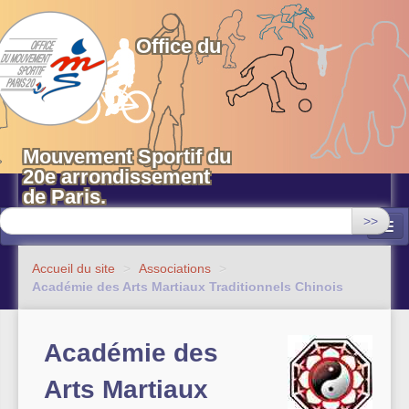
OMS 20 Paris
Office du
Mouvement Sportif du
20e arrondissement
de Paris.
>>
Associations
Accueil du site
>
Associations
>
Académie des Arts Martiaux Traditionnels Chinois
Equipements sportifs municipaux
OMS 20
Académie des
Evénements
Arts Martiaux
Actualités