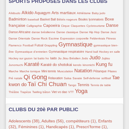
SPORTS PROPOSES DANS LES CLUBS
Aïkido
8/315
181/315
114/315
163/315
35/315
64/315
120/315
Arts martiaux
Aquagym
Aïkibudo
Athlétisme
Baby judo
33/315
89/315
36/315
101/315
151/315
Boxe
Badminton
Basket Ball
Boules lyonnaises
baseball
Bébés nageurs
Danse
française
22/315
157/315
51/315
19/315
15/315
193/315
81/315
Capoeira
Calligraphie
Cirque
Claquettes
Cyclotourisme
62/315
65/315
55/315
19/315
19/315
Danse Africaine
danse brésilienne
Danse classique
Danse Hip Hop
Danse Jazz
19/315
26/315
65/315
27/315
17/315
19/315
Danse Orientale
Danse Rock
Escrime
Expression corporelle
Feldenkrais
Fitness
Gymnastique
58/315
72/315
45/315
251/315
20/315
Futsal
Flamenco
Football
Grappling
gymnastique bien-
65/315
87/315
51/315
30/315
30/315
Gymnastique respiratoire
être
Gymnastique d’entretien
Hand ball
Hockey en salle
Judo
11/315
92/315
45/315
48/315
244/315
51/315
22/315
Iaido
Hockey sur gazon
Iai batto ho
Jiu Jitsu Brésilien
Jodo
Jujitsu
Karaté
Kung fu
233/315
116/315
22/315
22/315
215/315
15/315
Karaté do shotokai
Junomuchi
kendo
kinomichi
Natation
20/315
96/315
47/315
201/315
106/315
26/315
36/315
Mini tennis
Pétanque
Marche
Marche tonique
Musculation
Pilates
Qi Gong
315/315
89/315
19/315
28/315
35/315
33/315
203/315
Tae
Relaxation
Pré natale
Salsa
Savate
Self-defense
softball
Taï Chi Chuan
kwon do
272/315
19/315
166/315
27/315
65/315
Tennis
Tango
Tennis de table
Yoga
29/315
53/315
70/315
15/315
257/315
Viet vo dao
Théâtre
Trapèze
Twirling bâton
VTT
CLUBS DU 20è PAR PUBLIC
Adolescents (38)
,
Adultes (56)
,
compétiteurs (1)
,
Enfants
(32)
,
Féminines (1)
,
Handicapés (1)
,
Prescri’forme (1)
,