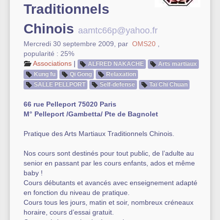
Traditionnels
Autre équipement sportif
Chinois
aamtc66p@yahoo.fr
Actualités des associations
Mercredi 30 septembre 2009
,
par
OMS20
,
popularité : 25%
Associations
|
ALFRED NAKACHE
Arts martiaux
Kung fu
Qi Gong
Relaxation
SALLE PELLPORT
Self-defense
Taï Chi Chuan
66 rue Pelleport 75020 Paris
M° Pelleport /Gambetta/ Pte de Bagnolet
Pratique des Arts Martiaux Traditionnels Chinois.
Nos cours sont destinés pour tout public, de l’adulte au
senior en passant par les cours enfants, ados et même
baby !
Cours débutants et avancés avec enseignement adapté
en fonction du niveau de pratique.
Cours tous les jours, matin et soir, nombreux créneaux
horaire, cours d’essai gratuit.