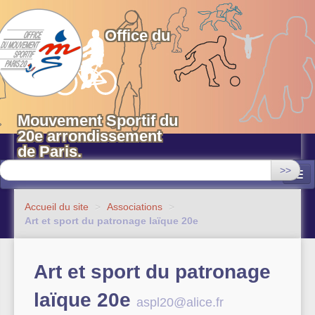
OMS 20 Paris
Office du
Mouvement Sportif du
20e arrondissement
de Paris.
>>
Associations
Accueil du site
>
Associations
>
Art et sport du patronage laïque 20e
Equipements sportifs municipaux
OMS 20
Art et sport du patronage
Evénements
laïque 20e
aspl20@alice.fr
Actualités