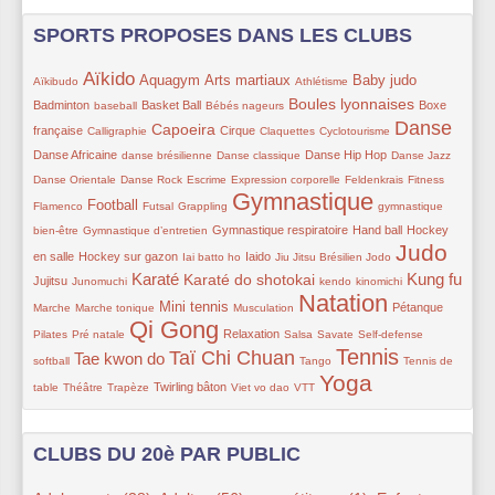
SPORTS PROPOSES DANS LES CLUBS
Aïkido
15/353
233/353
143/353
157/353
43/353
147/353
89/353
Aquagym
Arts martiaux
Baby judo
Aïkibudo
Athlétisme
48/353
93/353
60/353
162/353
87/353
Boules lyonnaises
Badminton
Basket Ball
Boxe
baseball
Bébés nageurs
Danse
54/353
162/353
118/353
56/353
56/353
258/353
117/353
Capoeira
française
Cirque
Calligraphie
Claquettes
Cyclotourisme
61/353
59/353
116/353
56/353
56/353
Danse Africaine
Danse Hip Hop
danse brésilienne
Danse classique
Danse Jazz
56/353
43/353
59/353
34/353
22/353
56/353
Danse Orientale
Danse Rock
Escrime
Expression corporelle
Feldenkrais
Fitness
Gymnastique
126/353
63/353
40/353
352/353
42/353
Football
Flamenco
Futsal
Grappling
gymnastique
59/353
113/353
118/353
97/353
Gymnastique respiratoire
Hand ball
Hockey
bien-être
Gymnastique d’entretien
Judo
97/353
32/353
101/353
40/353
12/353
310/353
91/353
en salle
Hockey sur gazon
Iaido
Iai batto ho
Jiu Jitsu Brésilien
Jodo
Karaté
Kung fu
54/353
204/353
177/353
54/353
54/353
196/353
56/353
Karaté do shotokai
Jujitsu
Junomuchi
kendo
kinomichi
Natation
42/353
156/353
35/353
353/353
82/353
56/353
Mini tennis
Pétanque
Marche
Marche tonique
Musculation
Qi Gong
60/353
351/353
102/353
56/353
33/353
58/353
48/353
Relaxation
Pilates
Pré natale
Salsa
Savate
Self-defense
Tennis
Taï Chi Chuan
193/353
265/353
56/353
302/353
52/353
Tae kwon do
softball
Tango
Tennis de
Yoga
59/353
22/353
78/353
47/353
56/353
316/353
Twirling bâton
table
Théâtre
Trapèze
Viet vo dao
VTT
CLUBS DU 20è PAR PUBLIC