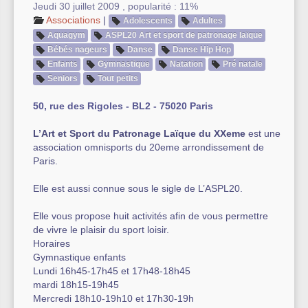
Jeudi 30 juillet 2009
,
popularité : 11%
Associations
|
Adolescents
Adultes
Autre équipement sportif
Aquagym
ASPL20 Art et sport de patronage laïque
Actualités des associations
Bébés nageurs
Danse
Danse Hip Hop
Enfants
Gymnastique
Natation
Pré natale
Seniors
Tout petits
50, rue des Rigoles - BL2 - 75020 Paris
L’Art et Sport du Patronage Laïque du XXeme
est une
association omnisports du 20eme arrondissement de
Paris.
Elle est aussi connue sous le sigle de L’ASPL20.
Elle vous propose huit activités afin de vous permettre
de vivre le plaisir du sport loisir.
Horaires
Gymnastique enfants
Lundi 16h45-17h45 et 17h48-18h45
mardi 18h15-19h45
Mercredi 18h10-19h10 et 17h30-19h