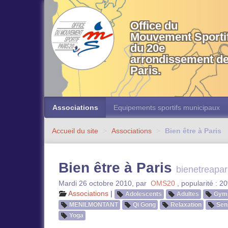
OMS 20 Paris
Office du
Mouvement Sporti
du 20e
arrondissement d
Paris.
Associations
Equipements sportifs municipaux
Accueil du site
>
Associations
>
Bien être à Paris
Bien être à Paris
bienetreapar
Mardi 26 octobre 2010
,
par
OMS20
,
popularité : 2
Associations
|
Adolescents
Adultes
Gymn
MENILMONTANT
Qi Gong
Relaxation
Sen
Yoga