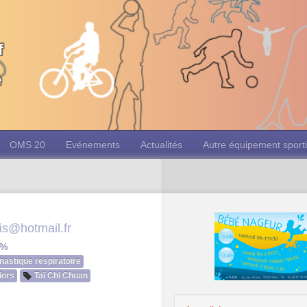
f
e
OMS 20
Evénements
Actualités
Autre équipement sporti
is@hotmail.fr
0%
astique respiratoire
iors
Taï Chi Chuan