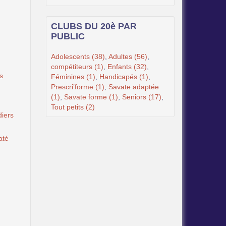
CLUBS DU 20è PAR
PUBLIC
Adolescents (38)
,
Adultes (56)
,
compétiteurs (1)
,
Enfants (32)
,
s
Féminines (1)
,
Handicapés (1)
,
Prescri’forme (1)
,
Savate adaptée
(1)
,
Savate forme (1)
,
Seniors (17)
,
Tout petits (2)
iers
até