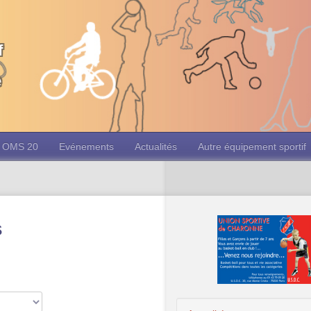
f
e
OMS 20
Evénements
Actualités
Autre équipement sportif
s