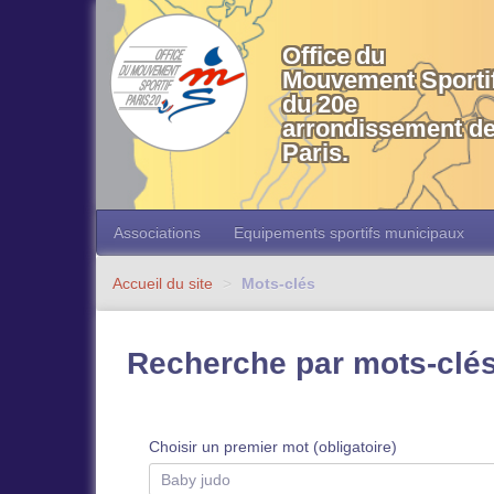
OMS 20 Paris
Office du
Mouvement Sporti
du 20e
arrondissement d
Paris.
Associations
Equipements sportifs municipaux
Accueil du site
>
Mots-clés
Recherche par mots-clé
Choisir un premier mot (obligatoire)