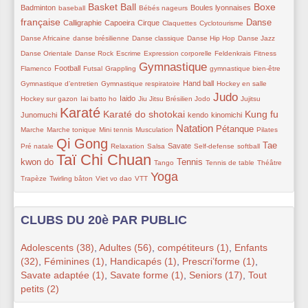
7/156
71/156
7/156
48/156
71/156
Basket Ball
Boxe
Badminton
Boules lyonnaises
baseball
Bébés nageurs
française
35/156
49/156
45/156
7/156
7/156
66/156
22/156
Danse
Calligraphie
Capoeira
Cirque
Claquettes
Cyclotourisme
15/156
25/156
14/156
7/156
7/156
Danse Africaine
danse brésilienne
Danse classique
Danse Hip Hop
Danse Jazz
7/156
7/156
25/156
7/156
7/156
7/156
Danse Orientale
Danse Rock
Escrime
Expression corporelle
Feldenkrais
Fitness
Gymnastique
52/156
7/156
26/156
100/156
7/156
25/156
Football
Flamenco
Futsal
Grappling
gymnastique bien-être
32/156
45/156
15/156
15/156
Hand ball
Gymnastique d’entretien
Gymnastique respiratoire
Hockey en salle
Judo
31/156
48/156
26/156
7/156
99/156
32/156
35/156
Iaido
Hockey sur gazon
Iai batto ho
Jiu Jitsu Brésilien
Jodo
Jujitsu
Karaté
134/156
82/156
35/156
35/156
81/156
7/156
Karaté do shotokai
Kung fu
Junomuchi
kendo
kinomichi
Natation
7/156
19/156
7/156
86/156
60/156
33/156
7/156
Pétanque
Marche
Marche tonique
Mini tennis
Musculation
Pilates
Qi Gong
125/156
23/156
7/156
38/156
15/156
7/156
67/156
Tae
Savate
Pré natale
Relaxation
Salsa
Self-defense
softball
Taï Chi Chuan
156/156
7/156
69/156
23/156
25/156
17/156
kwon do
Tennis
Tango
Tennis de table
Théâtre
Yoga
19/156
13/156
7/156
119/156
Trapèze
Twirling bâton
Viet vo dao
VTT
CLUBS DU 20è PAR PUBLIC
Adolescents (38)
,
Adultes (56)
,
compétiteurs (1)
,
Enfants
(32)
,
Féminines (1)
,
Handicapés (1)
,
Prescri’forme (1)
,
Savate adaptée (1)
,
Savate forme (1)
,
Seniors (17)
,
Tout
petits (2)