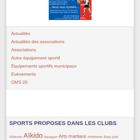
Actualités
Actualités des associations
Associations
Autre équipement sportif
Equipements sportifs municipaux
Evénements
OMS 20
SPORTS PROPOSES DANS LES CLUBS
Aïkido
28/156
148/156
21/156
94/156
12/156
25/156
53/156
Arts martiaux
Aïkibudo
Aquagym
Athlétisme
Baby judo