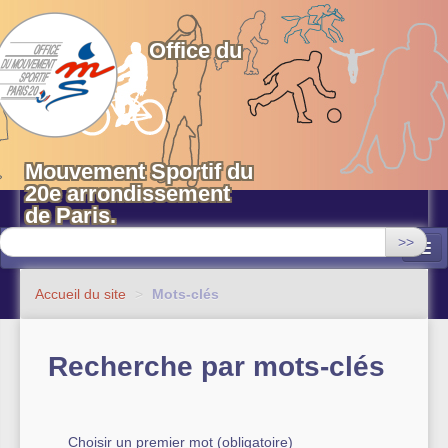
OMS 20 Paris
Office du
Mouvement Sportif du
20e arrondissement
de Paris.
>>
Associations
Accueil du site
>
Mots-clés
Equipements sportifs municipaux
Recherche par mots-clés
OMS 20
Evénements
Actualités
Choisir un premier mot (obligatoire)