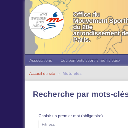
OMS 20 Paris
Office du
Mouvement Sporti
du 20e
arrondissement d
Paris.
Associations
Equipements sportifs municipaux
Accueil du site
>
Mots-clés
Recherche par mots-clé
Choisir un premier mot (obligatoire)