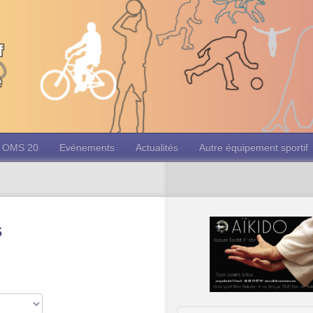
f
e
OMS 20
Evénements
Actualités
Autre équipement sportif
s