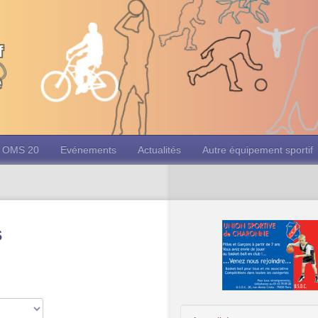
f
e
OMS 20
Evénements
Actualités
Autre équipement sportif
s