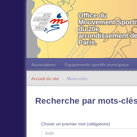
OMS 20 Paris
Office du
Mouvement Sporti
du 20e
arrondissement d
Paris.
Associations
Equipements sportifs municipaux
Accueil du site
>
Mots-clés
Recherche par mots-clé
Choisir un premier mot (obligatoire)