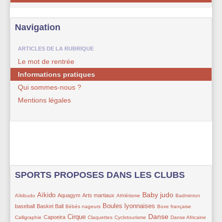
Navigation
ARTICLES DE LA RUBRIQUE
Le mot de rentrée
Informations pratiques
Qui sommes-nous ?
Mentions légales
SPORTS PROPOSES DANS LES CLUBS
27/405
179/405
126/405
114/405
27/405
182/405
49/405
100/405
Baby judo
Aïkido
Aquagym
Arts martiaux
Aïkibudo
Athlétisme
Badminton
93/405
53/405
143/405
64/405
26/405
Boules lyonnaises
baseball
Basket Ball
Bébés nageurs
Boxe française
88/405
155/405
23/405
51/405
215/405
51/405
28/405
Danse
Cirque
Capoeira
Calligraphie
Claquettes
Cyclotourisme
Danse Africaine