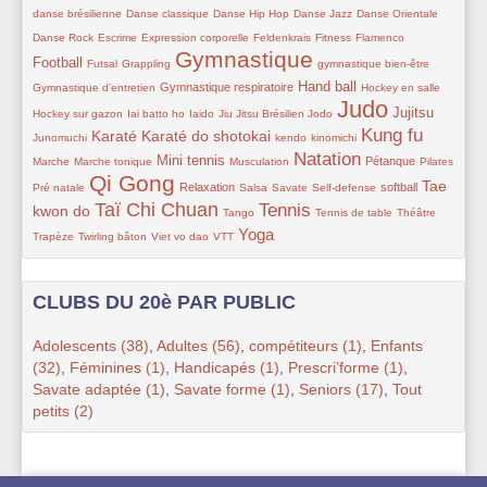
41/405
76/405
23/405
23/405
23/405
danse brésilienne
Danse classique
Danse Hip Hop
Danse Jazz
Danse Orientale
25/405
41/405
21/405
11/405
23/405
181/405
Danse Rock
Escrime
Expression corporelle
Feldenkrais
Fitness
Flamenco
Gymnastique
11/405
45/405
356/405
10/405
41/405
Football
Futsal
Grappling
gymnastique bien-être
116/405
155/405
86/405
86/405
Hand ball
Gymnastique respiratoire
Gymnastique d’entretien
Hockey en salle
Judo
10/405
60/405
45/405
20/405
405/405
142/405
26/405
Jujitsu
Hockey sur gazon
Iai batto ho
Iaido
Jiu Jitsu Brésilien
Jodo
Kung fu
210/405
187/405
26/405
26/405
265/405
51/405
Karaté
Karaté do shotokai
Junomuchi
kendo
kinomichi
Natation
10/405
139/405
81/405
286/405
89/405
66/405
53/405
Mini tennis
Pétanque
Marche
Marche tonique
Musculation
Pilates
Qi Gong
372/405
105/405
23/405
20/405
52/405
100/405
205/405
Tae
Relaxation
softball
Pré natale
Salsa
Savate
Self-defense
Taï Chi Chuan
Tennis
294/405
23/405
257/405
45/405
41/405
52/405
kwon do
Tango
Tennis de table
Théâtre
Yoga
50/405
34/405
51/405
234/405
Trapèze
Twirling bâton
Viet vo dao
VTT
CLUBS DU 20è PAR PUBLIC
Adolescents (38)
,
Adultes (56)
,
compétiteurs (1)
,
Enfants
(32)
,
Féminines (1)
,
Handicapés (1)
,
Prescri’forme (1)
,
Savate adaptée (1)
,
Savate forme (1)
,
Seniors (17)
,
Tout
petits (2)