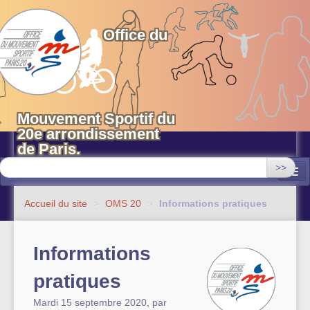
OMS 20 Paris
Office du
Mouvement Sportif du
20e arrondissement
de Paris.
>>
Associations
Accueil du site
>
OMS 20
>
Informations pratiques
Equipements sportifs municipaux
Informations
OMS 20
pratiques
Evénements
Mardi 15 septembre 2020
,
par
Actualités