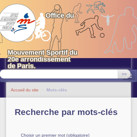
OMS 20 Paris
Office du
Mouvement Sportif du
20e arrondissement
de Paris.
>>
Associations
Accueil du site
>
Mots-clés
Equipements sportifs municipaux
Recherche par mots-clés
OMS 20
Evénements
Actualités
Choisir un premier mot (obligatoire)