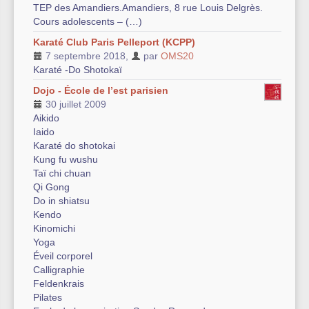
TEP des Amandiers.Amandiers, 8 rue Louis Delgrès.
Cours adolescents – (…)
Karaté Club Paris Pelleport (KCPP)
7 septembre 2018
,
par
OMS20
Karaté -Do Shotokaï
Dojo - École de l’est parisien
30 juillet 2009
Aikido
Iaido
Karaté do shotokai
Kung fu wushu
Taï chi chuan
Qi Gong
Do in shiatsu
Kendo
Kinomichi
Yoga
Éveil corporel
Calligraphie
Feldenkrais
Pilates