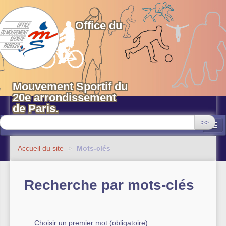
OMS 20 Paris
Office du
Mouvement Sportif du
20e arrondissement
de Paris.
>>
Associations
Accueil du site
>
Mots-clés
Equipements sportifs municipaux
Recherche par mots-clés
OMS 20
Evénements
Actualités
Choisir un premier mot (obligatoire)