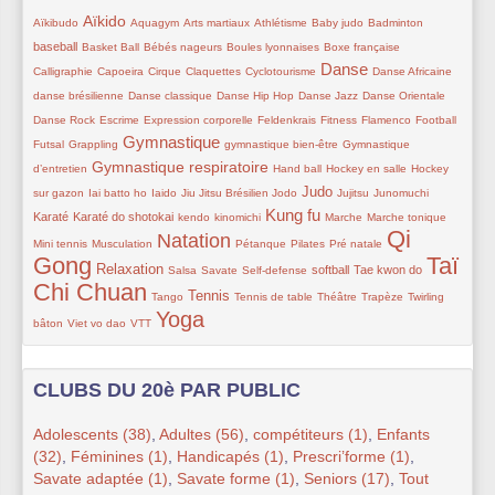
11/232
111/232
37/232
49/232
36/232
34/232
42/232
55/232
Aïkido
Aïkibudo
Aquagym
Arts martiaux
Athlétisme
Baby judo
Badminton
38/232
10/232
46/232
35/232
18/232
baseball
Basket Ball
Bébés nageurs
Boules lyonnaises
Boxe française
Danse
45/232
37/232
10/232
10/232
144/232
21/232
11/232
Calligraphie
Capoeira
Cirque
Claquettes
Cyclotourisme
Danse Africaine
39/232
20/232
10/232
10/232
10/232
danse brésilienne
Danse classique
Danse Hip Hop
Danse Jazz
Danse Orientale
10/232
39/232
29/232
22/232
10/232
47/232
13/232
Danse Rock
Escrime
Expression corporelle
Feldenkrais
Fitness
Flamenco
Football
Gymnastique
11/232
126/232
14/232
39/232
Futsal
Grappling
gymnastique bien-être
Gymnastique
122/232
37/232
11/232
11/232
Gymnastique respiratoire
d’entretien
Hand ball
Hockey en salle
Hockey
11/232
28/232
11/232
10/232
102/232
26/232
18/232
71/232
Judo
sur gazon
Iai batto ho
Iaido
Jiu Jitsu Brésilien
Jodo
Jujitsu
Junomuchi
Kung fu
78/232
18/232
18/232
133/232
10/232
14/232
20/232
Karaté
Karaté do shotokai
kendo
kinomichi
Marche
Marche tonique
Qi
Natation
21/232
166/232
39/232
27/232
10/232
229/232
Mini tennis
Musculation
Pétanque
Pilates
Pré natale
Gong
Taï
85/232
10/232
11/232
10/232
55/232
67/232
232/232
Relaxation
softball
Tae kwon do
Salsa
Savate
Self-defense
Chi Chuan
10/232
91/232
31/232
39/232
11/232
33/232
Tennis
Tango
Tennis de table
Théâtre
Trapèze
Twirling
Yoga
10/232
10/232
193/232
bâton
Viet vo dao
VTT
CLUBS DU 20è PAR PUBLIC
Adolescents (38)
,
Adultes (56)
,
compétiteurs (1)
,
Enfants
(32)
,
Féminines (1)
,
Handicapés (1)
,
Prescri’forme (1)
,
Savate adaptée (1)
,
Savate forme (1)
,
Seniors (17)
,
Tout