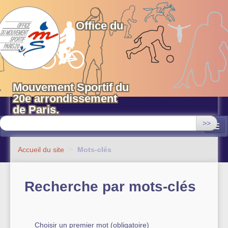
OMS 20 Paris
Office du
Mouvement Sportif du
20e arrondissement
de Paris.
>>
Associations
Accueil du site
>
Mots-clés
Equipements sportifs municipaux
Recherche par mots-clés
OMS 20
Evénements
Actualités
Choisir un premier mot (obligatoire)