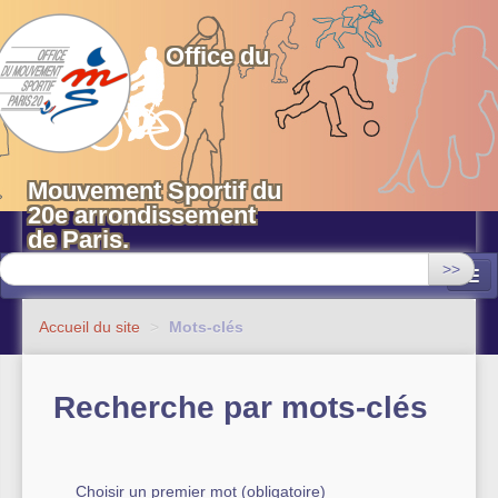
OMS 20 Paris
Office du
Mouvement Sportif du
20e arrondissement
de Paris.
>>
Associations
Accueil du site
>
Mots-clés
Equipements sportifs municipaux
Recherche par mots-clés
OMS 20
Evénements
Actualités
Choisir un premier mot (obligatoire)