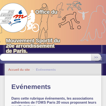
OMS 20 Paris
Office du
Mouvement Sportif du
20e arrondissement
de Paris.
>>
Associations
Accueil du site
>
Evénements
Equipements sportifs municipaux
Evénements
OMS 20
Evénements
Dans cette rubrique événements, les associations
adhérentes de l’OMS Paris 20 vous proposent leurs
Actualités