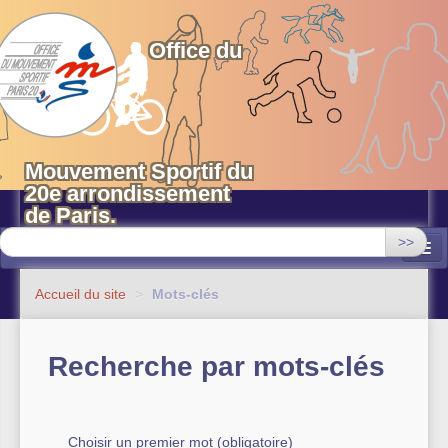
OMS 20 Paris
Office du
Mouvement Sportif du
20e arrondissement
de Paris.
>>
Associations
Accueil du site
>
Mots-clés
Equipements sportifs municipaux
Recherche par mots-clés
OMS 20
Evénements
Actualités
Choisir un premier mot (obligatoire)