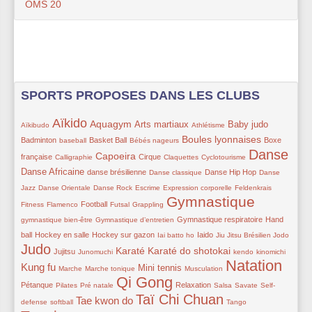
OMS 20
SPORTS PROPOSES DANS LES CLUBS
Aïkido
14/361
260/361
164/361
147/361
41/361
157/361
103/361
Aquagym
Arts martiaux
Baby judo
Aïkibudo
Athlétisme
55/361
108/361
56/361
163/361
83/361
Boules lyonnaises
Badminton
Basket Ball
Boxe
baseball
Bébés nageurs
Danse
51/361
172/361
111/361
52/361
52/361
291/361
130/361
Capoeira
française
Cirque
Calligraphie
Claquettes
Cyclotourisme
78/361
74/361
108/361
52/361
Danse Africaine
danse brésilienne
Danse Hip Hop
Danse classique
Danse
52/361
52/361
51/361
74/361
31/361
20/361
Jazz
Danse Orientale
Danse Rock
Escrime
Expression corporelle
Feldenkrais
Gymnastique
52/361
119/361
59/361
49/361
330/361
60/361
Football
Fitness
Flamenco
Futsal
Grappling
74/361
105/361
111/361
Gymnastique respiratoire
Hand
gymnastique bien-être
Gymnastique d’entretien
100/361
100/361
30/361
95/361
49/361
11/361
310/361
ball
Hockey en salle
Hockey sur gazon
Iaido
Iai batto ho
Jiu Jitsu Brésilien
Jodo
Judo
94/361
51/361
192/361
166/361
51/361
51/361
205/361
Karaté
Karaté do shotokai
Jujitsu
Junomuchi
kendo
kinomichi
Natation
52/361
60/361
156/361
33/361
340/361
89/361
Kung fu
Mini tennis
Marche
Marche tonique
Musculation
Qi Gong
53/361
56/361
361/361
95/361
52/361
31/361
54/361
Pétanque
Relaxation
Pilates
Pré natale
Salsa
Savate
Self-
Taï Chi Chuan
55/361
202/361
290/361
52/361
324/361
Tae kwon do
defense
softball
Tango