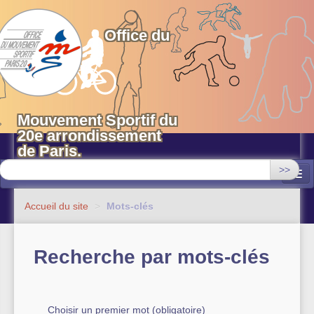
OMS 20 Paris
Office du
Mouvement Sportif du
20e arrondissement
de Paris.
>>
Associations
Accueil du site
>
Mots-clés
Equipements sportifs municipaux
Recherche par mots-clés
OMS 20
Evénements
Actualités
Choisir un premier mot (obligatoire)