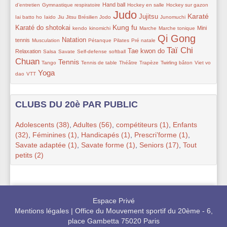
77/421
101/421
72/421
72/421
9/421
Hand ball
d’entretien
Gymnastique respiratoire
Hockey en salle
Hockey sur gazon
Judo
70/421
10/421
24/421
421/421
150/421
30/421
220/421
151/421
Karaté
Jujitsu
Iai batto ho
Iaido
Jiu Jitsu Brésilien
Jodo
Junomuchi
30/421
30/421
206/421
45/421
9/421
132/421
Kung fu
Karaté do shotokai
Mini
kendo
kinomichi
Marche
Marche tonique
Qi Gong
84/421
146/421
89/421
50/421
15/421
343/421
125/421
Natation
tennis
Musculation
Pétanque
Pilates
Pré natale
Taï Chi
9/421
24/421
62/421
10/421
179/421
266/421
Tae kwon do
Relaxation
Salsa
Savate
Self-defense
softball
Chuan
9/421
217/421
41/421
48/421
9/421
9/421
40/421
Tennis
Tango
Tennis de table
Théâtre
Trapèze
Twirling bâton
Viet vo
Yoga
45/421
250/421
dao
VTT
CLUBS DU 20è PAR PUBLIC
Adolescents (38)
,
Adultes (56)
,
compétiteurs (1)
,
Enfants
(32)
,
Féminines (1)
,
Handicapés (1)
,
Prescri’forme (1)
,
Savate adaptée (1)
,
Savate forme (1)
,
Seniors (17)
,
Tout
petits (2)
Espace Privé
Mentions légales
|
Office du Mouvement sportif du 20ème - 6,
place Gambetta 75020 Paris