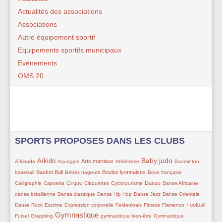
Actualités des associations
Associations
Autre équipement sportif
Equipements sportifs municipaux
Evénements
OMS 20
SPORTS PROPOSES DANS LES CLUBS
33/421
156/421
33/421
135/421
10/421
197/421
35/421
10/421
Baby judo
Aïkido
Arts martiaux
Aïkibudo
Aquagym
Athlétisme
Badminton
94/421
15/421
97/421
73/421
30/421
Basket Ball
Boules lyonnaises
baseball
Bébés nageurs
Boxe française
67/421
101/421
9/421
45/421
126/421
42/421
33/421
Cirque
Danse
Calligraphie
Capoeira
Claquettes
Cyclotourisme
Danse Africaine
48/421
24/421
9/421
9/421
9/421
danse brésilienne
Danse classique
Danse Hip Hop
Danse Jazz
Danse Orientale
30/421
48/421
10/421
9/421
9/421
110/421
9/421
Football
Danse Rock
Escrime
Expression corporelle
Feldenkrais
Fitness
Flamenco
Gymnastique
10/421
249/421
9/421
48/421
Futsal
Grappling
gymnastique bien-être
Gymnastique