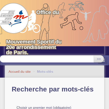
OMS 20 Paris
Office du
Mouvement Sportif du
20e arrondissement
de Paris.
>>
Associations
Accueil du site
>
Mots-clés
Equipements sportifs municipaux
Recherche par mots-clés
OMS 20
Evénements
Actualités
Choisir un premier mot (obligatoire)