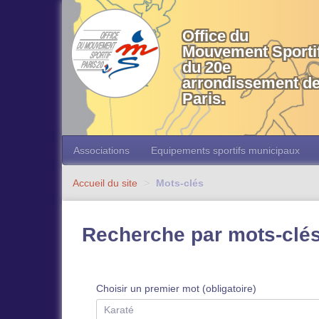
OMS 20 Paris
Office du
Mouvement Sporti
du 20e
arrondissement d
Paris.
Associations
Equipements sportifs municipaux
Accueil du site
>
Mots-clés
Recherche par mots-clé
Choisir un premier mot (obligatoire)