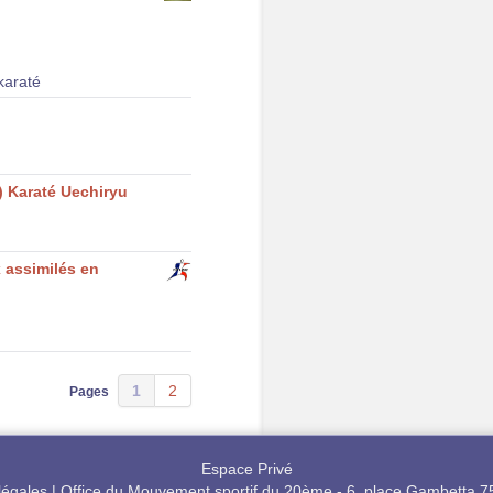
 karaté
) Karaté Uechiryu
x assimilés en
1
2
Pages
Espace Privé
légales
|
Office du Mouvement sportif du 20ème - 6, place Gambetta 7