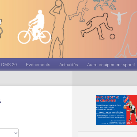
f
e
OMS 20
Evénements
Actualités
Autre équipement sportif
s