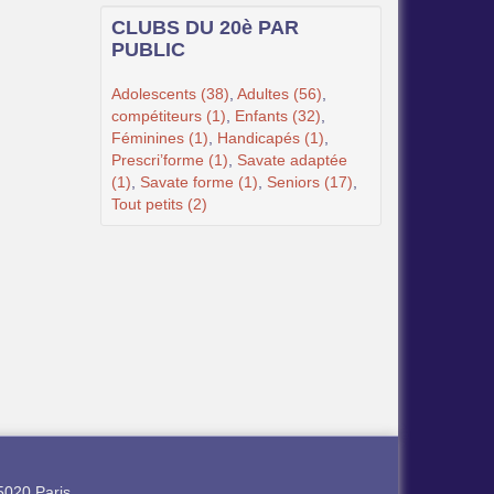
CLUBS DU 20è PAR
PUBLIC
Adolescents (38)
,
Adultes (56)
,
compétiteurs (1)
,
Enfants (32)
,
Féminines (1)
,
Handicapés (1)
,
Prescri’forme (1)
,
Savate adaptée
(1)
,
Savate forme (1)
,
Seniors (17)
,
Tout petits (2)
5020 Paris