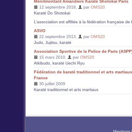
Ménilmontant Amandiers Karaté Shotokaï Paris
12 septembre 2018
,
par
OMS20
Karaté Do Shotokaï
L’association est affiliée à la fédération française de
ASVO
22 septembre 2013
,
par
OMS20
Judo, Jujitsu, karaté
Association Sportive de la Police de Paris (ASPP
15 mars 2010
,
par
OMS20
Aïkibudo, karaté Uechi Ryu
Fédération de karaté traditionnel et arts martiau
France
30 juillet 2009
Karaté traditionnel et arts martiaux
Mentions 