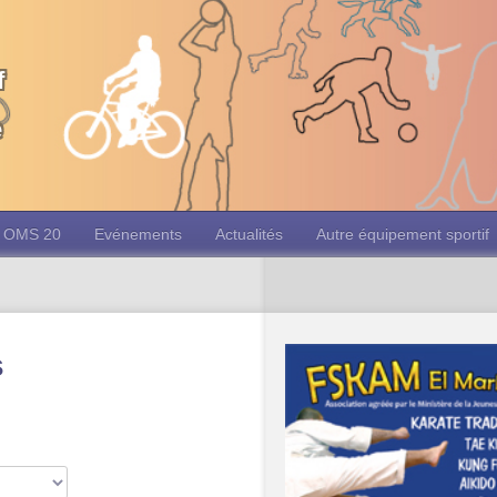
f
e
OMS 20
Evénements
Actualités
Autre équipement sportif
s