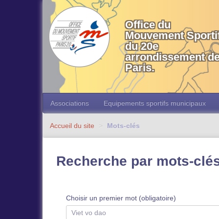
OMS 20 Paris
Office du
Mouvement Sporti
du 20e
arrondissement d
Paris.
Associations
Equipements sportifs municipaux
Accueil du site
>
Mots-clés
Recherche par mots-clé
Choisir un premier mot (obligatoire)