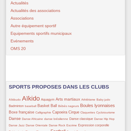
Actualités
Actualités des associations
Associations
Autre équipement sportif
Equipements sportifs municipaux
Evénements
OMS 20
SPORTS PROPOSES DANS LES CLUBS
Aïkido
28/229
217/229
64/229
109/229
12/229
25/229
64/229
Arts martiaux
Aquagym
Aïkibudo
Athlétisme
Baby judo
Boules lyonnaises
10/229
83/229
32/229
137/229
95/229
Basket Ball
Badminton
baseball
Bébés nageurs
47/229
84/229
81/229
9/229
9/229
124/229
Boxe française
Capoeira
Cirque
Calligraphie
Claquettes
Cyclotourisme
Danse
24/229
15/229
56/229
41/229
9/229
Danse classique
Danse Africaine
danse brésilienne
Danse Hip Hop
9/229
9/229
30/229
56/229
10/229
Expression corporelle
Danse Jazz
Danse Orientale
Danse Rock
Escrime