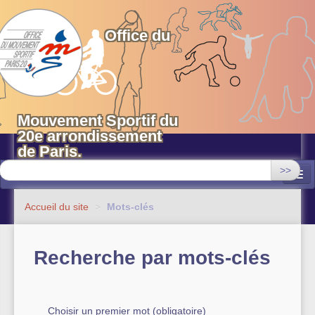
OMS 20 Paris
Office du
Mouvement Sportif du
20e arrondissement
de Paris.
>>
Associations
Accueil du site
>
Mots-clés
Equipements sportifs municipaux
Recherche par mots-clés
OMS 20
Evénements
Actualités
Choisir un premier mot (obligatoire)