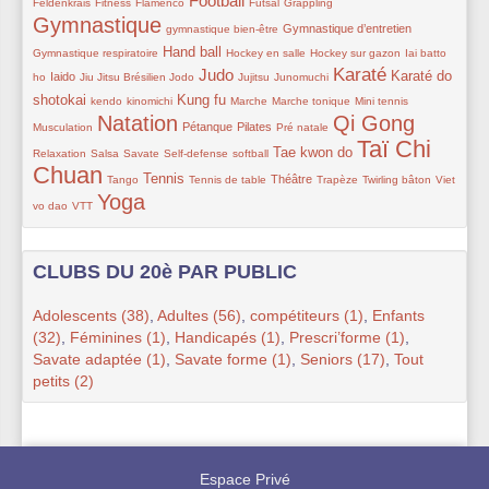
Football
36/229
9/229
125/229
16/229
36/229
192/229
Feldenkrais
Fitness
Flamenco
Futsal
Grappling
Gymnastique
9/229
56/229
33/229
Gymnastique d’entretien
gymnastique bien-être
81/229
29/229
29/229
31/229
Hand ball
Gymnastique respiratoire
Hockey en salle
Hockey sur gazon
Iai batto
Karaté
Judo
60/229
36/229
10/229
137/229
32/229
47/229
157/229
94/229
Karaté do
Iaido
ho
Jiu Jitsu Brésilien
Jodo
Jujitsu
Junomuchi
47/229
47/229
95/229
9/229
9/229
33/229
9/229
shotokai
Kung fu
kendo
kinomichi
Marche
Marche tonique
Mini tennis
Natation
Qi Gong
194/229
71/229
69/229
32/229
183/229
24/229
Pétanque
Pilates
Musculation
Pré natale
Taï Chi
9/229
38/229
15/229
10/229
83/229
229/229
Tae kwon do
Relaxation
Salsa
Savate
Self-defense
softball
Chuan
9/229
85/229
23/229
56/229
17/229
29/229
13/229
Tennis
Théâtre
Tango
Tennis de table
Trapèze
Twirling bâton
Viet
Yoga
9/229
186/229
vo dao
VTT
CLUBS DU 20è PAR PUBLIC
Adolescents (38)
,
Adultes (56)
,
compétiteurs (1)
,
Enfants
(32)
,
Féminines (1)
,
Handicapés (1)
,
Prescri’forme (1)
,
Savate adaptée (1)
,
Savate forme (1)
,
Seniors (17)
,
Tout
petits (2)
Espace Privé