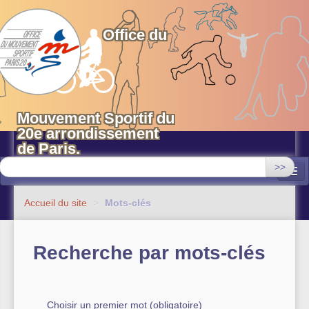
OMS 20 Paris
Office du
Mouvement Sportif du
20e arrondissement
de Paris.
>>
Associations
Accueil du site
>
Mots-clés
Equipements sportifs municipaux
Recherche par mots-clés
OMS 20
Evénements
Actualités
Choisir un premier mot (obligatoire)