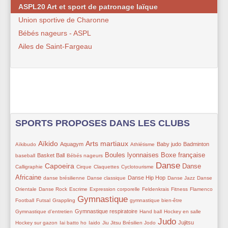
ASPL20 Art et sport de patronage laïque
Union sportive de Charonne
Bébés nageurs - ASPL
Ailes de Saint-Fargeau
SPORTS PROPOSES DANS LES CLUBS
53/424
195/424
125/424
226/424
81/424
102/424
94/424
18/424
Aïkido
Arts martiaux
Aquagym
Baby judo
Badminton
Aïkibudo
Athlétisme
102/424
39/424
179/424
165/424
24/424
Boules lyonnaises
Boxe française
Basket Ball
baseball
Bébés nageurs
Danse
215/424
82/424
71/424
15/424
297/424
150/424
Capoeira
Danse
Calligraphie
Cirque
Claquettes
Cyclotourisme
79/424
73/424
110/424
71/424
71/424
Africaine
Danse Hip Hop
danse brésilienne
Danse classique
Danse Jazz
Danse
71/424
76/424
73/424
54/424
64/424
71/424
91/424
Orientale
Danse Rock
Escrime
Expression corporelle
Feldenkrais
Fitness
Flamenco
Gymnastique
46/424
30/424
280/424
41/424
73/424
Football
Futsal
Grappling
gymnastique bien-être
136/424
82/424
30/424
30/424
Gymnastique respiratoire
Gymnastique d’entretien
Hand ball
Hockey en salle
Judo
22/424
75/424
30/424
65/424
286/424
93/424
24/424
Jujitsu
Hockey sur gazon
Iai batto ho
Iaido
Jiu Jitsu Brésilien
Jodo