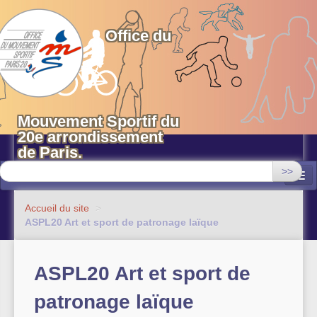
OMS 20 Paris
Office du
Mouvement Sportif du
20e arrondissement
de Paris.
>>
Associations
Accueil du site
>
ASPL20 Art et sport de patronage laïque
Equipements sportifs municipaux
OMS 20
ASPL20 Art et sport de
Evénements
patronage laïque
Actualités