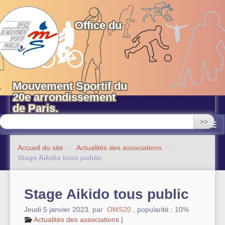
OMS 20 Paris
Office du
Mouvement Sportif du
20e arrondissement
de Paris.
>>
Associations
Accueil du site
>
Actualités des associations
>
Stage Aikido tous public
Equipements sportifs municipaux
OMS 20
Stage Aikido tous public
Evénements
Jeudi 5 janvier 2023
,
par
OMS20
,
popularité : 10%
Actualités des associations
|
Actualités