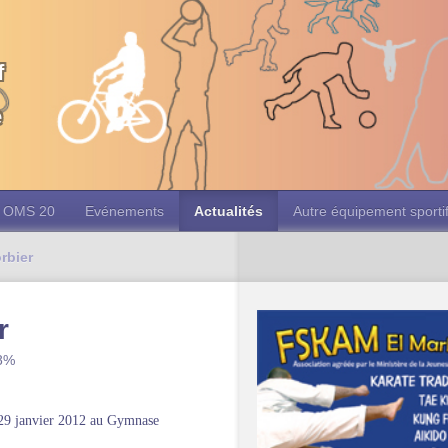
f
e
OMS 20
Evénements
Actualités
Autre équipement sporti
rbier
r
 8%
t 29 janvier 2012 au Gymnase