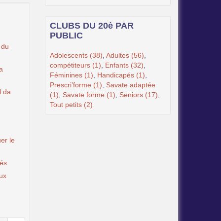
CLUBS DU 20è PAR
PUBLIC
 du
Adolescents (38)
,
Adultes (56)
,
compétiteurs (1)
,
Enfants (32)
,
a
Féminines (1)
,
Handicapés (1)
,
Prescri’forme (1)
,
Savate adaptée
l da
(1)
,
Savate forme (1)
,
Seniors (17)
,
Tout petits (2)
er le
tés
ux