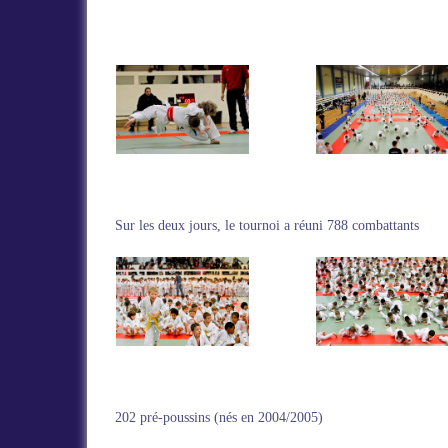
Sur les deux jours, le tournoi a réuni 788 combattants
202 pré-poussins (nés en 2004/2005)