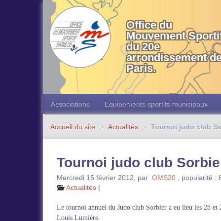
OMS 20 Paris
Office du
Mouvement Sporti
du 20e
arrondissement d
Paris.
Associations
Equipements sportifs municipaux
Accueil du site
>
Actualités
>
Tournoi judo club So
Tournoi judo club Sorbie
Mercredi 15 février 2012
,
par
OMS20
,
popularité :
Actualités
|
Le tournoi annuel du Judo club Sorbier a eu lieu les 28 e
Louis Lumière.