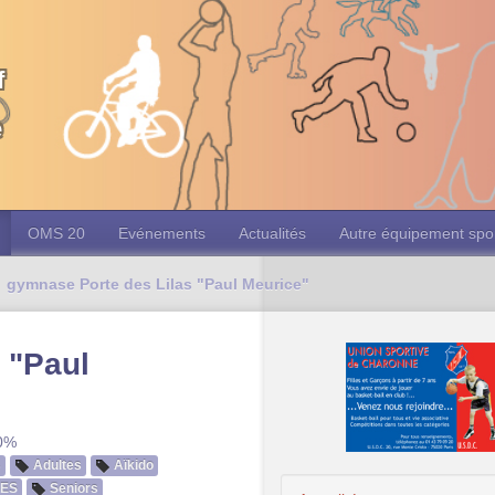
f
e
OMS 20
Evénements
Actualités
Autre équipement spor
gymnase Porte des Lilas "Paul Meurice"
 "Paul
10%
s
Adultes
Aïkido
ES
Seniors