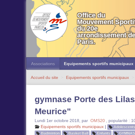
OMS 20 Paris
Office du
Mouvement Sporti
du 20e
arrondissement d
Paris.
Associations
Equipements sportifs municipaux
Accueil du site
>
Equipements sportifs municipaux
>
gymnase Porte des Lilas
Meurice"
Lundi 1er octobre 2018
,
par
OMS20
,
popularité : 
Equipements sportifs municipaux
|
Adolescent
Badminton
Basket Ball
Enfants
GYMNAS