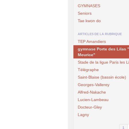
GYMNASES
Seniors
Tae kwon do
ARTICLES DE LA RUBRIQUE
TEP Amandiers
gymnase Porte des Lilas 
Meurice"
Stade de la ligue Paris les L
Télégraphe
Saint-Blaise (bassin école)
Georges-Vallerey
Alfred-Nakache
Lucien-Lambeau
Docteur-Gley
Lagny
1