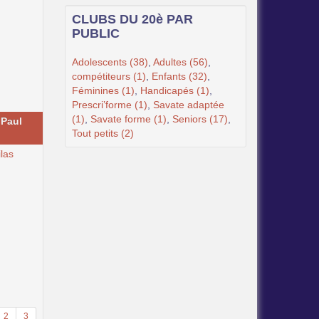
CLUBS DU 20è PAR
PUBLIC
Adolescents (38)
,
Adultes (56)
,
compétiteurs (1)
,
Enfants (32)
,
Féminines (1)
,
Handicapés (1)
,
Prescri’forme (1)
,
Savate adaptée
(1)
,
Savate forme (1)
,
Seniors (17)
,
"Paul
Tout petits (2)
ilas
2
3