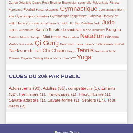
41/373
49/373
66/373
24/373
16/373
41/373
Danse Orientale
Danse Rock
Escrime
Expression corporelle
Feldenkrais
Fitness
Gymnastique
103/373
46/373
38/373
331/373
65/373
Football
Flamenco
Futsal
Grappling
gymnastique bien-
66/373
90/373
96/373
95/373
Gymnastique respiratoire
Hand ball
Hockey en
être
Gymnastique d’entretien
Judo
95/373
23/373
122/373
38/373
19/373
301/373
83/373
salle
Hockey sur gazon
Iaido
Iai batto ho
Jiu Jitsu Brésilien
Jodo
Kung fu
67/373
198/373
156/373
67/373
67/373
206/373
41/373
Karaté
Karaté do shotokai
Jujitsu
Junomuchi
kendo
kinomichi
Natation
65/373
140/373
26/373
338/373
89/373
51/373
Mini tennis
Pétanque
Marche
Marche tonique
Musculation
Qi Gong
71/373
354/373
74/373
41/373
24/373
42/373
62/373
206/373
Pilates
Pré natale
Relaxation
Salsa
Savate
Self-defense
softball
Tennis
263/373
41/373
298/373
47/373
66/373
Taï Chi Chuan
Tae kwon do
Tango
Tennis de table
Yoga
16/373
66/373
55/373
41/373
373/373
Théâtre
Trapèze
Twirling bâton
Viet vo dao
VTT
CLUBS DU 20è PAR PUBLIC
Adolescents (38)
,
Adultes (56)
,
compétiteurs (1)
,
Enfants
(32)
,
Féminines (1)
,
Handicapés (1)
,
Prescri’forme (1)
,
Savate adaptée (1)
,
Savate forme (1)
,
Seniors (17)
,
Tout
petits (2)
Espace Privé