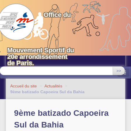
OMS 20 Paris
Office du
Mouvement Sportif du
20e arrondissement
de Paris.
>>
Associations
Accueil du site
>
Actualités
>
9ème batizado Capoeira Sul da Bahia
Equipements sportifs municipaux
OMS 20
9ème batizado Capoeira
Evénements
Sul da Bahia
Actualités