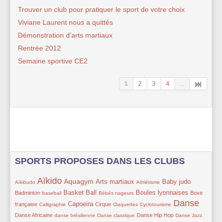
Trouver un club pour pratiquer le sport de votre choix
Viviane Laurent nous a quittés
Démonstration d’arts martiaux
Rentrée 2012
Semaine sportive CE2
1
2
3
4
...
SPORTS PROPOSES DANS LES CLUBS
Aïkido
11/373
269/373
192/373
152/373
32/373
141/373
109/373
Aquagym
Arts martiaux
Baby judo
Aïkibudo
Athlétisme
62/373
141/373
71/373
136/373
86/373
Basket Ball
Boules lyonnaises
Badminton
Boxe
baseball
Bébés nageurs
Danse
67/373
136/373
96/373
41/373
41/373
273/373
102/373
Capoeira
française
Cirque
Calligraphie
Claquettes
Cyclotourisme
61/373
66/373
112/373
41/373
41/373
Danse Africaine
Danse Hip Hop
danse brésilienne
Danse classique
Danse Jazz