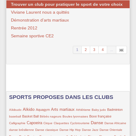
Trouver un club pour pratiquer le sport de votre choix
Viviane Laurent nous a quittés
Démonstration d’arts martiaux
Rentrée 2012
Semaine sportive CE2
1
2
3
4
...
SPORTS PROPOSES DANS LES CLUBS
7/309
142/309
105/309
111/309
30/309
59/309
102/309
27/309
Aïkido
Arts martiaux
Aquagym
Badminton
Aïkibudo
Athlétisme
Baby judo
78/309
39/309
63/309
85/309
25/309
Basket Ball
Boxe française
baseball
Bébés nageurs
Boules lyonnaises
120/309
35/309
11/309
16/309
151/309
59/309
48/309
Danse
Capoeira
Calligraphie
Cirque
Claquettes
Cyclotourisme
Danse Africaine
41/309
50/309
11/309
11/309
11/309
danse brésilienne
Danse classique
Danse Hip Hop
Danse Jazz
Danse Orientale
29/309
41/309
19/309
8/309
11/309
41/309
49/309