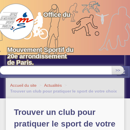
OMS 20 Paris
Office du
Mouvement Sportif du
20e arrondissement
de Paris.
>>
Associations
Accueil du site
>
Actualités
>
Trouver un club pour pratiquer le sport de votre choix
Equipements sportifs municipaux
OMS 20
Trouver un club pour
Evénements
pratiquer le sport de votre
Actualités