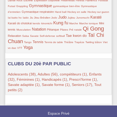
Danse Rock
Escrime
Expression corporelle
Feldenkrais
Fitness
Flamenco
Football
Gymnastique
50/309
186/309
22/309
41/309
Futsal
Grappling
gymnastique bien-être
Gymnastique
75/309
35/309
33/309
33/309
12/309
Gymnastique respiratoire
d’entretien
Hand ball
Hockey en salle
Hockey sur gazon
Judo
Karaté
52/309
50/309
22/309
168/309
47/309
25/309
178/309
100/309
Iai batto ho
Iaido
Jiu Jitsu Brésilien
Jodo
Jujitsu
Junomuchi
Kung fu
25/309
25/309
198/309
16/309
22/309
88/309
Karaté do shotokai
Mini
kendo
kinomichi
Marche
Marche tonique
Qi Gong
31/309
171/309
79/309
19/309
39/309
309/309
69/309
Natation
tennis
Pétanque
Musculation
Pilates
Pré natale
Taï Chi
11/309
11/309
30/309
27/309
153/309
252/309
Tae kwon do
Relaxation
Salsa
Savate
Self-defense
softball
Chuan
11/309
165/309
19/309
41/309
13/309
29/309
27/309
Tennis
Tango
Tennis de table
Théâtre
Trapèze
Twirling bâton
Viet
Yoga
16/309
212/309
vo dao
VTT
CLUBS DU 20è PAR PUBLIC
Adolescents (38)
,
Adultes (56)
,
compétiteurs (1)
,
Enfants
(32)
,
Féminines (1)
,
Handicapés (1)
,
Prescri’forme (1)
,
Savate adaptée (1)
,
Savate forme (1)
,
Seniors (17)
,
Tout
petits (2)
Espace Privé