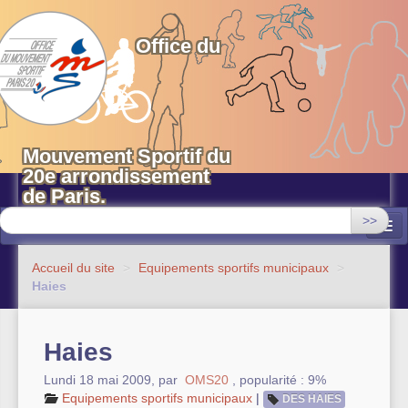
OMS 20 Paris
Office du
Mouvement Sportif du
20e arrondissement
de Paris.
>>
Associations
Accueil du site
>
Equipements sportifs municipaux
>
Haies
Equipements sportifs municipaux
OMS 20
Haies
Evénements
Lundi 18 mai 2009
,
par
OMS20
,
popularité : 9%
Equipements sportifs municipaux
|
DES HAIES
Actualités