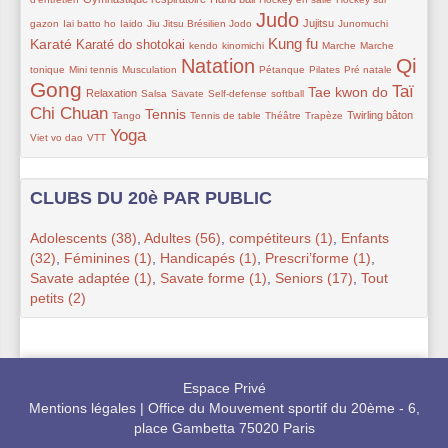
Judo
20/400
61/400
51/400
25/400
337/400
125/400
28/400
188/400
Jujitsu
gazon
Iai batto ho
Iaido
Jiu Jitsu Brésilien
Jodo
Junomuchi
Kung fu
Karaté
152/400
28/400
28/400
233/400
55/400
32/400
Karaté do shotokai
kendo
kinomichi
Marche
Marche
Qi
Natation
86/400
51/400
336/400
69/400
53/400
64/400
358/400
tonique
Mini tennis
Musculation
Pétanque
Pilates
Pré natale
Gong
100/400
55/400
67/400
55/400
80/400
200/400
284/400
Taï
Tae kwon do
Relaxation
Salsa
Savate
Self-defense
softball
Chi Chuan
55/400
185/400
54/400
37/400
44/400
100/400
33/400
Tennis
Twirling bâton
Tango
Tennis de table
Théâtre
Trapèze
Yoga
55/400
258/400
Viet vo dao
VTT
CLUBS DU 20è PAR PUBLIC
Adolescents (38)
,
Adultes (56)
,
compétiteurs (1)
,
Enfants
(32)
,
Féminines (1)
,
Handicapés (1)
,
Prescri’forme (1)
,
Savate adaptée (1)
,
Savate forme (1)
,
Seniors (17)
,
Tout
petits (2)
Espace Privé
Mentions légales
|
Office du Mouvement sportif du 20ème - 6,
place Gambetta 75020 Paris