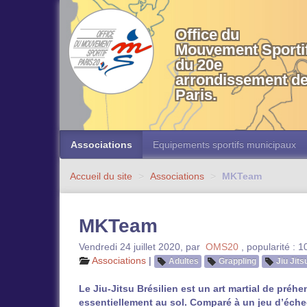
OMS 20 Paris
Office du
Mouvement Sporti
du 20e
arrondissement d
Paris.
Associations
Equipements sportifs municipaux
Accueil du site
>
Associations
>
MKTeam
MKTeam
Vendredi 24 juillet 2020
,
par
OMS20
,
popularité : 
Associations
|
Adultes
Grappling
Jiu Jits
Le Jiu-Jitsu Brésilien est un art martial de préh
essentiellement au sol. Comparé à un jeu d’échec