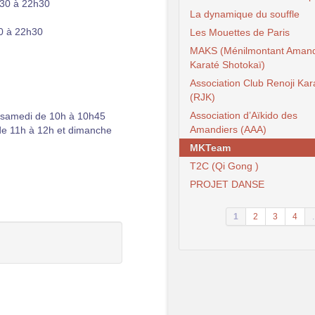
h30 à 22h30
La dynamique du souffle
30 à 22h30
Les Mouettes de Paris
MAKS (Ménilmontant Amand
Karaté Shotokaï)
Association Club Renoji Kar
(RJK)
Association d’Aïkido des
t samedi de 10h à 10h45
Amandiers (AAA)
 de 11h à 12h et dimanche
MKTeam
T2C (Qi Gong )
PROJET DANSE
1
2
3
4
.