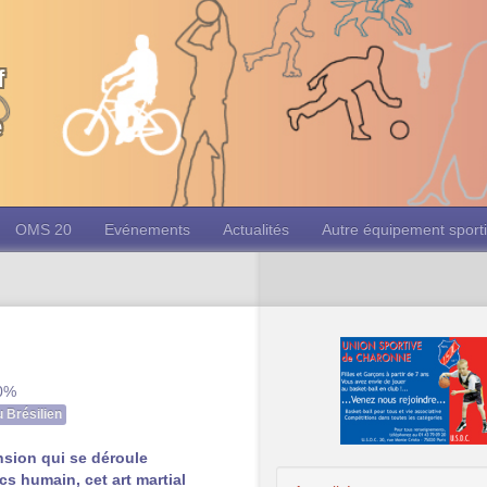
f
e
OMS 20
Evénements
Actualités
Autre équipement sporti
10%
u Brésilien
ension qui se déroule
s humain, cet art martial