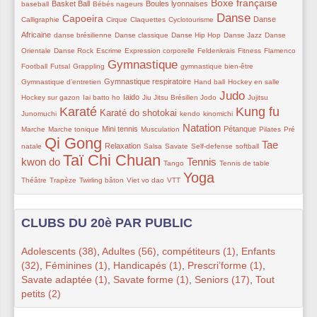
89/342
40/342
89/342
170/342
39/342
Boxe française
Basket Ball
Boules lyonnaises
baseball
Bébés nageurs
Danse
175/342
45/342
26/342
13/342
218/342
91/342
Capoeira
Danse
Calligraphie
Cirque
Claquettes
Cyclotourisme
65/342
67/342
66/342
26/342
26/342
Africaine
danse brésilienne
Danse classique
Danse Hip Hop
Danse Jazz
Danse
26/342
42/342
67/342
24/342
15/342
26/342
52/342
Orientale
Danse Rock
Escrime
Expression corporelle
Feldenkrais
Fitness
Flamenco
Gymnastique
63/342
49/342
238/342
18/342
67/342
Football
Futsal
Grappling
gymnastique bien-être
95/342
45/342
26/342
26/342
Gymnastique respiratoire
Gymnastique d’entretien
Hand ball
Hockey en salle
Judo
9/342
110/342
49/342
42/342
243/342
45/342
39/342
Iaido
Hockey sur gazon
Iai batto ho
Jiu Jitsu Brésilien
Jodo
Jujitsu
Karaté
Kung fu
261/342
148/342
39/342
39/342
255/342
13/342
Karaté do shotokai
Junomuchi
kendo
kinomichi
Natation
18/342
103/342
50/342
213/342
93/342
23/342
40/342
Mini tennis
Pétanque
Marche
Marche tonique
Musculation
Pilates
Pré
Qi Gong
342/342
105/342
26/342
42/342
49/342
29/342
207/342
Tae
Relaxation
natale
Salsa
Savate
Self-defense
softball
Taï Chi Chuan
324/342
26/342
193/342
23/342
67/342
kwon do
Tennis
Tango
Tennis de table
Yoga
44/342
46/342
71/342
13/342
285/342
Théâtre
Trapèze
Twirling bâton
Viet vo dao
VTT
CLUBS DU 20è PAR PUBLIC
Adolescents (38)
,
Adultes (56)
,
compétiteurs (1)
,
Enfants
(32)
,
Féminines (1)
,
Handicapés (1)
,
Prescri’forme (1)
,
Savate adaptée (1)
,
Savate forme (1)
,
Seniors (17)
,
Tout
petits (2)