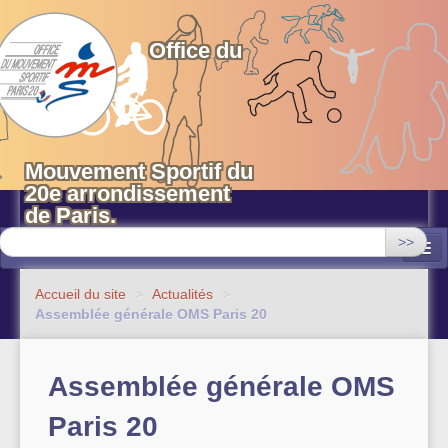
OMS 20 Paris
Office du
Mouvement Sportif du
20e arrondissement
de Paris.
>>
Associations
Accueil du site
>
Actualités
>
Assemblée générale OMS Paris 20
Equipements sportifs municipaux
OMS 20
Assemblée générale OMS
Evénements
Paris 20
Actualités