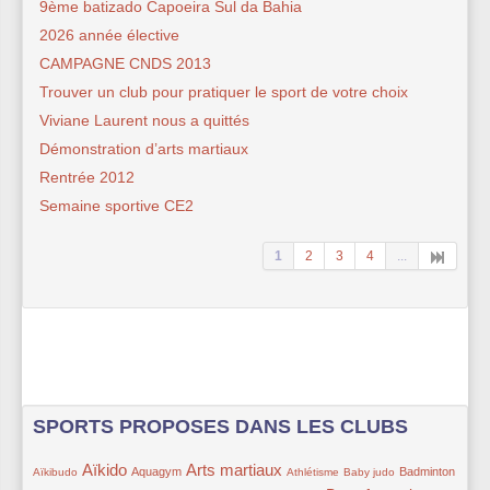
9ème batizado Capoeira Sul da Bahia
2026 année élective
CAMPAGNE CNDS 2013
Trouver un club pour pratiquer le sport de votre choix
Viviane Laurent nous a quittés
Démonstration d’arts martiaux
Rentrée 2012
Semaine sportive CE2
1
2
3
4
...
SPORTS PROPOSES DANS LES CLUBS
Aïkido
Arts martiaux
18/342
206/342
109/342
191/342
50/342
66/342
116/342
29/342
Aquagym
Badminton
Aïkibudo
Athlétisme
Baby judo