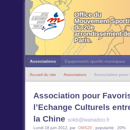
OMS 20 Paris
Office du
Mouvement Sporti
du 20e
arrondissement d
Paris.
Associations
Equipements sportifs municipaux
Accueil du site
>
Associations
>
Association pour F
Association pour Favori
l’Echange Culturels entr
la Chine
sokb@wanadoo.fr
Lundi 18 juin 2012
,
par
OMS20
,
popularité : 20%