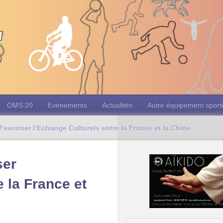
f
e
OMS 20
Evénements
Actualités
Autre équipement sporti
avoriser l’Echange Culturels entre la France et la Chine
ser
e la France et