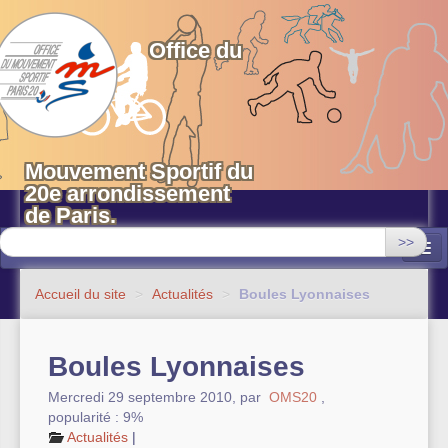
OMS 20 Paris
Office du
Mouvement Sportif du
20e arrondissement
de Paris.
>>
Associations
Accueil du site
>
Actualités
>
Boules Lyonnaises
Equipements sportifs municipaux
Boules Lyonnaises
OMS 20
Mercredi 29 septembre 2010
,
par
OMS20
,
Evénements
popularité : 9%
Actualités
|
Actualités