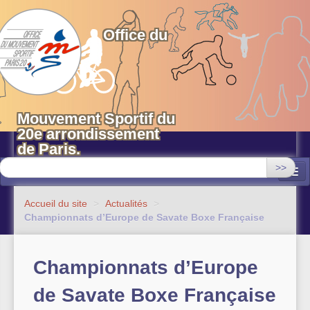
OMS 20 Paris
Office du
Mouvement Sportif du
20e arrondissement
de Paris.
>>
Associations
Accueil du site
>
Actualités
>
Championnats d’Europe de Savate Boxe Française
Equipements sportifs municipaux
OMS 20
Championnats d’Europe
Evénements
de Savate Boxe Française
Actualités