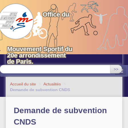
OMS 20 Paris
Office du
Mouvement Sportif du
20e arrondissement
de Paris.
>>
Associations
Accueil du site
>
Actualités
>
Demande de subvention CNDS
Equipements sportifs municipaux
OMS 20
Demande de subvention
Evénements
CNDS
Actualités