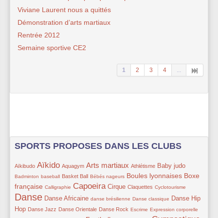
Viviane Laurent nous a quittés
Démonstration d’arts martiaux
Rentrée 2012
Semaine sportive CE2
1
2
3
4
...
SPORTS PROPOSES DANS LES CLUBS
Aïkido
Arts martiaux
63/292
199/292
90/292
167/292
63/292
103/292
60/292
Baby judo
Aïkibudo
Aquagym
Athlétisme
11/292
66/292
35/292
144/292
138/292
Boules lyonnaises
Boxe
Basket Ball
Badminton
baseball
Bébés nageurs
Capoeira
française
27/292
191/292
129/292
77/292
41/292
233/292
Cirque
Claquettes
Calligraphie
Cyclotourisme
Danse
128/292
51/292
47/292
112/292
Danse Africaine
Danse Hip
danse brésilienne
Danse classique
77/292
77/292
77/292
49/292
47/292
45/292
Hop
Danse Jazz
Danse Orientale
Danse Rock
Escrime
Expression corporelle