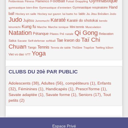
Gymnastique
51/292
77/292
137/292
30/292
29/292
207/292
26/292
Football
Flamenco
Feldenkrais
Fitness
Futsal
Grappling
47/292
88/292
129/292
Hand
Gymnastique respiratoire
gymnastique bien-être
Gymnastique d’entretien
31/292
31/292
36/292
91/292
29/292
52/292
292/292
ball
Iaido
Hockey en salle
Hockey sur gazon
Iai batto ho
Jiu Jitsu Brésilien
Jodo
Judo
Karaté
118/292
27/292
211/292
117/292
27/292
27/292
Jujitsu
Karaté do shotokai
Junomuchi
kendo
Kung fu
162/292
41/292
26/292
71/292
29/292
291/292
Mini tennis
kinomichi
Marche
Marche tonique
Musculation
Natation
Qi Gong
111/292
53/292
35/292
273/292
95/292
77/292
Pétanque
Relaxation
Pilates
Pré natale
Taï Chi
41/292
45/292
11/292
160/292
264/292
Tae kwon do
Salsa
Savate
Self-defense
softball
Chuan
77/292
168/292
62/292
47/292
46/292
23/292
64/292
Tennis
Tango
Tennis de table
Théâtre
Trapèze
Twirling bâton
Yoga
41/292
283/292
Viet vo dao
VTT
CLUBS DU 20è PAR PUBLIC
Adolescents (38)
,
Adultes (56)
,
compétiteurs (1)
,
Enfants
(32)
,
Féminines (1)
,
Handicapés (1)
,
Prescri’forme (1)
,
Savate adaptée (1)
,
Savate forme (1)
,
Seniors (17)
,
Tout
petits (2)
Espace Privé