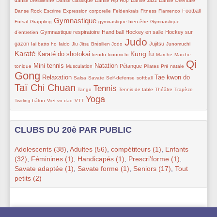
danse brésilienne
Danse classique
Danse Hip Hop
Danse Jazz
Danse Orientale
34/373
54/373
10/373
9/373
9/373
123/373
9/373
Football
Danse Rock
Escrime
Expression corporelle
Feldenkrais
Fitness
Flamenco
Gymnastique
10/373
223/373
9/373
54/373
Futsal
Grappling
gymnastique bien-être
Gymnastique
87/373
114/373
81/373
81/373
Gymnastique respiratoire
Hand ball
Hockey en salle
Hockey sur
d’entretien
Judo
9/373
79/373
10/373
27/373
324/373
117/373
34/373
206/373
gazon
Jujitsu
Iai batto ho
Iaido
Jiu Jitsu Brésilien
Jodo
Junomuchi
Karaté
142/373
34/373
34/373
190/373
50/373
9/373
Kung fu
Karaté do shotokai
kendo
kinomichi
Marche
Marche
Qi
149/373
53/373
162/373
101/373
56/373
16/373
373/373
Mini tennis
Natation
Pétanque
tonique
Musculation
Pilates
Pré natale
Gong
141/373
9/373
27/373
70/373
11/373
158/373
299/373
Relaxation
Tae kwon do
Salsa
Savate
Self-defense
softball
Taï Chi Chuan
9/373
243/373
34/373
54/373
9/373
9/373
Tennis
Tango
Tennis de table
Théâtre
Trapèze
Yoga
45/373
50/373
266/373
Twirling bâton
Viet vo dao
VTT
CLUBS DU 20è PAR PUBLIC
Adolescents (38)
,
Adultes (56)
,
compétiteurs (1)
,
Enfants
(32)
,
Féminines (1)
,
Handicapés (1)
,
Prescri’forme (1)
,
Savate adaptée (1)
,
Savate forme (1)
,
Seniors (17)
,
Tout
petits (2)