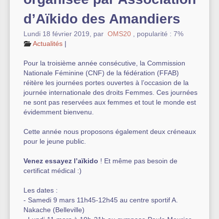
d’Aïkido des Amandiers
Autre équipement sportif
Lundi 18 février 2019
,
par
OMS20
,
popularité : 7%
Actualités des associations
Actualités
|
Pour la troisième année consécutive, la Commission
Nationale Féminine (CNF) de la fédération (FFAB)
réitère les journées portes ouvertes à l’occasion de la
journée internationale des droits Femmes. Ces journées
ne sont pas reservées aux femmes et tout le monde est
évidemment bienvenu.
Cette année nous proposons également deux créneaux
pour le jeune public.
Venez essayez l’aïkido
! Et même pas besoin de
certificat médical :)
Les dates :
- Samedi 9 mars 11h45-12h45 au centre sportif A.
Nakache (Belleville)