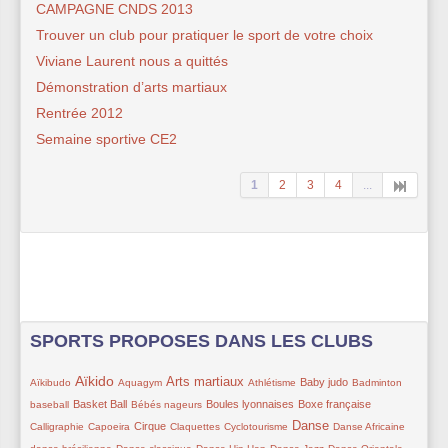
CAMPAGNE CNDS 2013
Trouver un club pour pratiquer le sport de votre choix
Viviane Laurent nous a quittés
Démonstration d’arts martiaux
Rentrée 2012
Semaine sportive CE2
1
2
3
4
...
SPORTS PROPOSES DANS LES CLUBS
37/373
174/373
35/373
152/373
11/373
114/373
37/373
11/373
Aïkido
Arts martiaux
Baby judo
Aïkibudo
Aquagym
Athlétisme
Badminton
105/373
16/373
108/373
81/373
34/373
Basket Ball
Boules lyonnaises
Boxe française
baseball
Bébés nageurs
73/373
114/373
9/373
50/373
140/373
46/373
37/373
Danse
Cirque
Calligraphie
Capoeira
Claquettes
Cyclotourisme
Danse Africaine
54/373
25/373
9/373
9/373
9/373