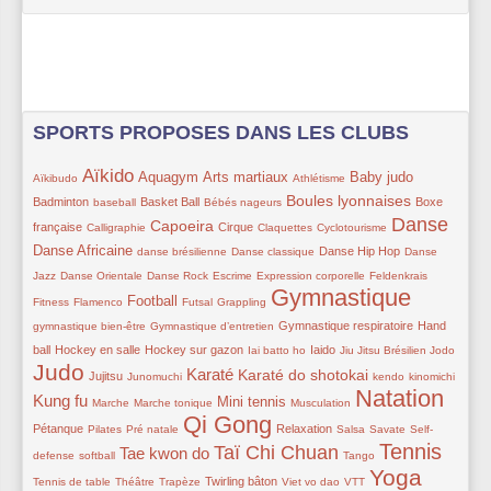
SPORTS PROPOSES DANS LES CLUBS
Aïkido
15/353
243/353
143/353
157/353
43/353
158/353
99/353
Aquagym
Arts martiaux
Baby judo
Aïkibudo
Athlétisme
48/353
103/353
60/353
162/353
87/353
Boules lyonnaises
Badminton
Basket Ball
Boxe
baseball
Bébés nageurs
Danse
54/353
173/353
118/353
56/353
56/353
269/353
128/353
Capoeira
française
Cirque
Calligraphie
Claquettes
Cyclotourisme
72/353
59/353
116/353
56/353
Danse Africaine
Danse Hip Hop
danse brésilienne
Danse classique
Danse
56/353
56/353
43/353
59/353
34/353
22/353
Jazz
Danse Orientale
Danse Rock
Escrime
Expression corporelle
Feldenkrais
Gymnastique
56/353
126/353
63/353
40/353
352/353
42/353
Football
Fitness
Flamenco
Futsal
Grappling
59/353
113/353
118/353
Gymnastique respiratoire
Hand
gymnastique bien-être
Gymnastique d’entretien
97/353
97/353
32/353
101/353
40/353
12/353
321/353
ball
Hockey en salle
Hockey sur gazon
Iaido
Iai batto ho
Jiu Jitsu Brésilien
Jodo
Judo
91/353
54/353
204/353
177/353
54/353
54/353
196/353
Karaté
Karaté do shotokai
Jujitsu
Junomuchi
kendo
kinomichi
Natation
56/353
42/353
156/353
35/353
353/353
82/353
Kung fu
Mini tennis
Marche
Marche tonique
Musculation
Qi Gong
56/353
60/353
351/353
102/353
56/353
33/353
58/353
Pétanque
Relaxation
Pilates
Pré natale
Salsa
Savate
Self-
Tennis
Taï Chi Chuan
48/353
203/353
265/353
56/353
302/353
52/353
Tae kwon do
defense
softball
Tango
Yoga
59/353
22/353
78/353
47/353
56/353
316/353
Twirling bâton
Tennis de table
Théâtre
Trapèze
Viet vo dao
VTT