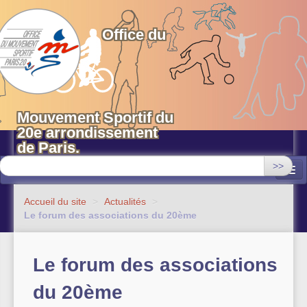
OMS 20 Paris
Office du
Mouvement Sportif du
20e arrondissement
de Paris.
>>
Associations
Accueil du site
>
Actualités
>
Le forum des associations du 20ème
Equipements sportifs municipaux
OMS 20
Le forum des associations
Evénements
du 20ème
Actualités