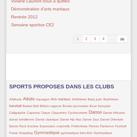
Viviane Laurent nous a quittés
Démonstration d’arts martiaux
Rentrée 2012
Semaine sportive CE2
1
2
3
4
...
SPORTS PROPOSES DANS LES CLUBS
11/234
112/234
38/234
51/234
36/234
48/234
43/234
55/234
Aïkido
Arts martiaux
Aïkibudo
Aquagym
Athlétisme
Baby judo
Badminton
38/234
11/234
47/234
37/234
18/234
baseball
Basket Ball
Bébés nageurs
Boules lyonnaises
Boxe française
Danse
46/234
38/234
11/234
11/234
146/234
22/234
11/234
Calligraphie
Capoeira
Cirque
Claquettes
Cyclotourisme
Danse Africaine
39/234
22/234
11/234
11/234
11/234
danse brésilienne
Danse classique
Danse Hip Hop
Danse Jazz
Danse Orientale
11/234
39/234
29/234
22/234
11/234
49/234
13/234
Danse Rock
Escrime
Expression corporelle
Feldenkrais
Fitness
Flamenco
Football
12/234
127/234
14/234
39/234
Gymnastique
Futsal
Grappling
gymnastique bien-être
Gymnastique