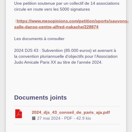
Une petition soutenue par un collectif de 14 associations
circule en route vers les 5000 signatures
:
https://www.mesopinions.com/petition/sports/sauvons-
salle-danse-centre-alfred-nakache/228874
Les documents à consulter
2024 DJS 43 : Subvention (85.000 euros) et avenant à
la convention pluriannuelle d’objectifs pour l’Association
Judo Amicale Paris XX au titre de l’année 2024.
Documents joints
2024_djs_43_conseil_de_paris_aja.pdf
27 mai 2024
-
PDF
-
42.9 kio