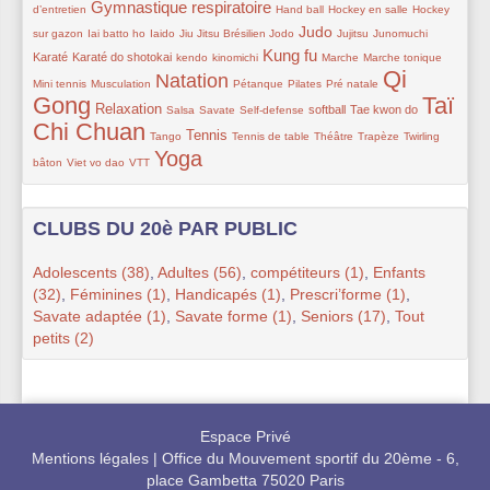
Gymnastique respiratoire
137/234
38/234
11/234
11/234
d’entretien
Hand ball
Hockey en salle
Hockey
11/234
29/234
12/234
11/234
118/234
41/234
18/234
77/234
Judo
sur gazon
Iai batto ho
Iaido
Jiu Jitsu Brésilien
Jodo
Jujitsu
Junomuchi
Kung fu
78/234
18/234
18/234
135/234
11/234
14/234
22/234
Karaté
Karaté do shotokai
kendo
kinomichi
Marche
Marche tonique
Qi
Natation
21/234
167/234
40/234
27/234
11/234
231/234
Mini tennis
Musculation
Pétanque
Pilates
Pré natale
Gong
Taï
86/234
11/234
12/234
11/234
55/234
70/234
234/234
Relaxation
softball
Tae kwon do
Salsa
Savate
Self-defense
Chi Chuan
11/234
93/234
31/234
39/234
11/234
33/234
Tennis
Tango
Tennis de table
Théâtre
Trapèze
Twirling
Yoga
11/234
11/234
194/234
bâton
Viet vo dao
VTT
CLUBS DU 20è PAR PUBLIC
Adolescents (38)
,
Adultes (56)
,
compétiteurs (1)
,
Enfants
(32)
,
Féminines (1)
,
Handicapés (1)
,
Prescri’forme (1)
,
Savate adaptée (1)
,
Savate forme (1)
,
Seniors (17)
,
Tout
petits (2)
Espace Privé
Mentions légales
|
Office du Mouvement sportif du 20ème - 6,
place Gambetta 75020 Paris