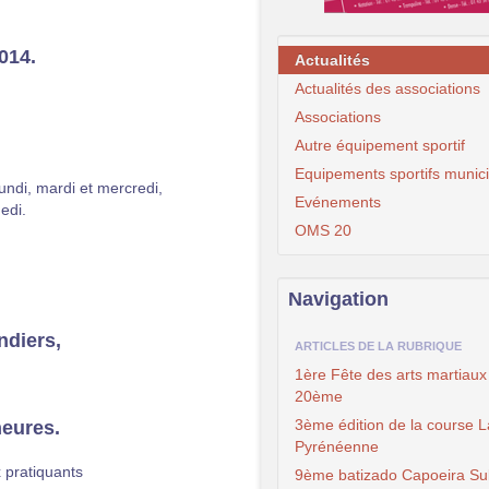
014.
Actualités
Actualités des associations
Associations
Autre équipement sportif
Equipements sportifs munic
lundi, mardi et mercredi,
Evénements
edi.
OMS 20
Navigation
ndiers,
ARTICLES DE LA RUBRIQUE
1ère Fête des arts martiaux
20ème
3ème édition de la course L
heures.
Pyrénéenne
 pratiquants
9ème batizado Capoeira Su