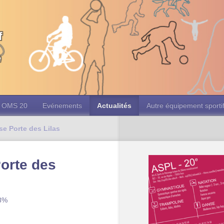
f
e
OMS 20
Evénements
Actualités
Autre équipement sporti
e Porte des Lilas
orte des
 8%