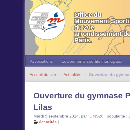
OMS 20 Paris
Office du
Mouvement Sporti
du 20e
arrondissement d
Paris.
Associations
Equipements sportifs municipaux
Accueil du site
>
Actualités
>
Ouverture du gymnas
Ouverture du gymnase P
Lilas
Mardi 9 septembre 2014
,
par
OMS20
,
popularité :
Actualités
|