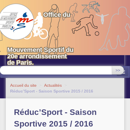
OMS 20 Paris
Office du
Mouvement Sportif du
20e arrondissement
de Paris.
>>
Associations
Accueil du site
>
Actualités
>
Réduc’Sport - Saison Sportive 2015 / 2016
Equipements sportifs municipaux
OMS 20
Réduc’Sport - Saison
Evénements
Sportive 2015 / 2016
Actualités