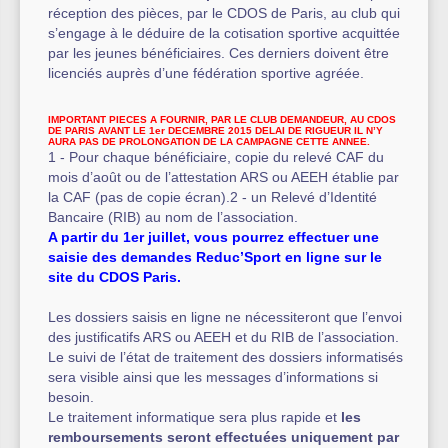
réception des pièces, par le CDOS de Paris, au club qui
s’engage à le déduire de la cotisation sportive acquittée
par les jeunes bénéficiaires. Ces derniers doivent être
licenciés auprès d’une fédération sportive agréée.
IMPORTANT PIECES A FOURNIR, PAR LE CLUB DEMANDEUR, AU CDOS
DE PARIS AVANT LE 1er DECEMBRE 2015 DELAI DE RIGUEUR IL N’Y
AURA PAS DE PROLONGATION DE LA CAMPAGNE CETTE ANNEE.
1 - Pour chaque bénéficiaire, copie du relevé CAF du
mois d’août ou de l’attestation ARS ou AEEH établie par
la CAF (pas de copie écran).2 - un Relevé d’Identité
Bancaire (RIB) au nom de l’association.
A partir du 1er juillet, vous pourrez effectuer une
saisie des demandes Reduc’Sport en ligne sur le
site du CDOS Paris.
Les dossiers saisis en ligne ne nécessiteront que l’envoi
des justificatifs ARS ou AEEH et du RIB de l’association.
Le suivi de l’état de traitement des dossiers informatisés
sera visible ainsi que les messages d’informations si
besoin.
Le traitement informatique sera plus rapide et
les
remboursements seront effectuées uniquement par