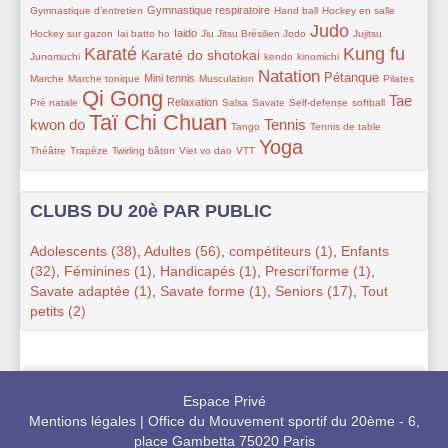
80/319
45/319
41/319
41/319
Gymnastique respiratoire
Gymnastique d’entretien
Hand ball
Hockey en salle
Judo
8/319
91/319
41/319
35/319
228/319
46/319
32/319
Iaido
Hockey sur gazon
Iai batto ho
Jiu Jitsu Brésilien
Jodo
Jujitsu
Karaté
Kung fu
236/319
159/319
32/319
32/319
239/319
11/319
Karaté do shotokai
Junomuchi
kendo
kinomichi
Natation
23/319
95/319
51/319
221/319
115/319
27/319
42/319
Pétanque
Mini tennis
Marche
Marche tonique
Musculation
Pilates
Qi Gong
319/319
96/319
22/319
35/319
49/319
24/319
189/319
Tae
Relaxation
Pré natale
Salsa
Savate
Self-defense
softball
Taï Chi Chuan
313/319
22/319
180/319
28/319
65/319
kwon do
Tennis
Tango
Tennis de table
Yoga
36/319
38/319
59/319
11/319
263/319
Théâtre
Trapèze
Twirling bâton
Viet vo dao
VTT
CLUBS DU 20è PAR PUBLIC
Adolescents (38)
,
Adultes (56)
,
compétiteurs (1)
,
Enfants
(32)
,
Féminines (1)
,
Handicapés (1)
,
Prescri’forme (1)
,
Savate adaptée (1)
,
Savate forme (1)
,
Seniors (17)
,
Tout
petits (2)
Espace Privé
Mentions légales
|
Office du Mouvement sportif du 20ème - 6,
place Gambetta 75020 Paris