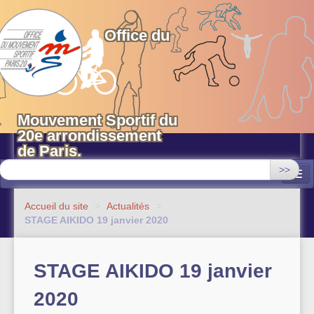
OMS 20 Paris
Office du
Mouvement Sportif du
20e arrondissement
de Paris.
>>
Associations
Accueil du site
>
Actualités
>
STAGE AIKIDO 19 janvier 2020
Equipements sportifs municipaux
OMS 20
STAGE AIKIDO 19 janvier
Evénements
2020
Actualités