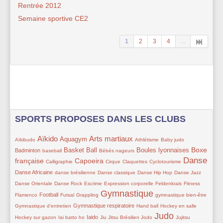
Rentrée 2012
Semaine sportive CE2
1
2
3
4
...
SPORTS PROPOSES DANS LES CLUBS
Aïkido
Arts martiaux
15/322
189/322
116/322
175/322
42/322
55/322
105/322
Aquagym
Aïkibudo
Athlétisme
Baby judo
24/322
138/322
42/322
120/322
151/322
Boxe
Basket Ball
Boules lyonnaises
Badminton
baseball
Bébés nageurs
Danse
française
32/322
147/322
65/322
22/322
11/322
209/322
76/322
Capoeira
Calligraphie
Cirque
Claquettes
Cyclotourisme
54/322
65/322
64/322
22/322
22/322
Danse Africaine
danse brésilienne
Danse classique
Danse Hip Hop
Danse Jazz
22/322
44/322
65/322
20/322
12/322
22/322
Danse Orientale
Danse Rock
Escrime
Expression corporelle
Feldenkrais
Fitness
Gymnastique
72/322
53/322
41/322
233/322
23/322
65/322
Football
Flamenco
Futsal
Grappling
gymnastique bien-être
80/322
65/322
41/322
41/322
Gymnastique respiratoire
Gymnastique d’entretien
Hand ball
Hockey en salle
Judo
8/322
91/322
41/322
35/322
238/322
46/322
32/322
Iaido
Hockey sur gazon
Iai batto ho
Jiu Jitsu Brésilien
Jodo
Jujitsu