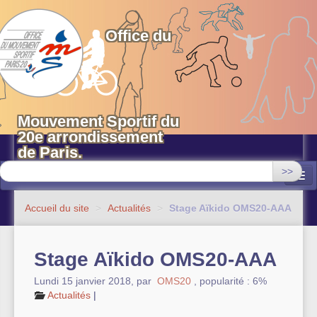
OMS 20 Paris
Office du
Mouvement Sportif du
20e arrondissement
de Paris.
>>
Associations
Accueil du site
>
Actualités
>
Stage Aïkido OMS20-AAA
Equipements sportifs municipaux
Stage Aïkido OMS20-AAA
OMS 20
Lundi 15 janvier 2018
,
par
OMS20
,
popularité : 6%
Evénements
Actualités
|
Actualités