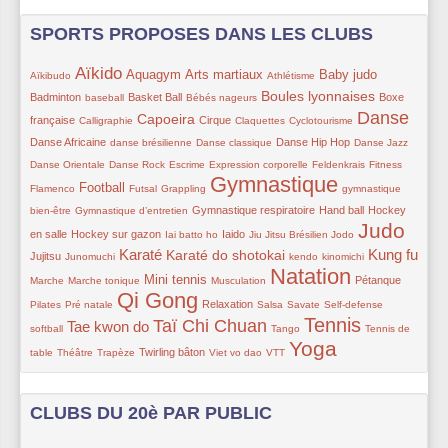
SPORTS PROPOSES DANS LES CLUBS
Aïkido
15/353
243/353
143/353
157/353
43/353
147/353
99/353
Aquagym
Arts martiaux
Baby judo
Aïkibudo
Athlétisme
48/353
103/353
60/353
162/353
87/353
Boules lyonnaises
Badminton
Basket Ball
Boxe
baseball
Bébés nageurs
Danse
54/353
162/353
118/353
56/353
56/353
258/353
117/353
Capoeira
française
Cirque
Calligraphie
Claquettes
Cyclotourisme
61/353
59/353
116/353
56/353
56/353
Danse Africaine
Danse Hip Hop
danse brésilienne
Danse classique
Danse Jazz
56/353
43/353
59/353
34/353
22/353
56/353
Danse Orientale
Danse Rock
Escrime
Expression corporelle
Feldenkrais
Fitness
Gymnastique
126/353
63/353
40/353
352/353
42/353
Football
Flamenco
Futsal
Grappling
gymnastique
59/353
113/353
118/353
97/353
Gymnastique respiratoire
Hand ball
Hockey
bien-être
Gymnastique d’entretien
Judo
97/353
32/353
101/353
40/353
12/353
310/353
91/353
en salle
Hockey sur gazon
Iaido
Iai batto ho
Jiu Jitsu Brésilien
Jodo
Karaté
Kung fu
54/353
204/353
177/353
54/353
54/353
196/353
56/353
Karaté do shotokai
Jujitsu
Junomuchi
kendo
kinomichi
Natation
42/353
156/353
35/353
353/353
82/353
56/353
Mini tennis
Pétanque
Marche
Marche tonique
Musculation
Qi Gong
60/353
351/353
102/353
56/353
33/353
58/353
48/353
Relaxation
Pilates
Pré natale
Salsa
Savate
Self-defense
Tennis
Taï Chi Chuan
203/353
265/353
56/353
302/353
52/353
Tae kwon do
softball
Tango
Tennis de
Yoga
59/353
22/353
78/353
47/353
56/353
316/353
Twirling bâton
table
Théâtre
Trapèze
Viet vo dao
VTT
CLUBS DU 20è PAR PUBLIC