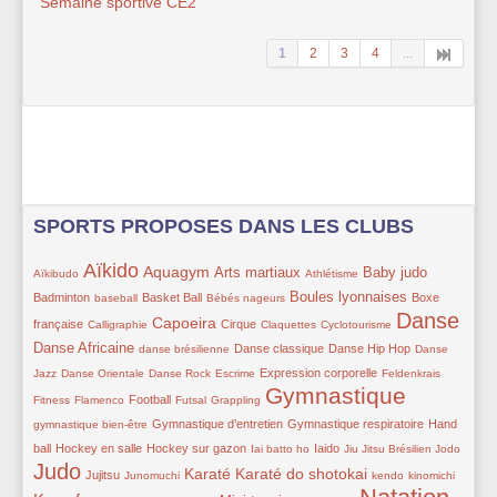
Semaine sportive CE2
1
2
3
4
...
SPORTS PROPOSES DANS LES CLUBS
Aïkido
14/378
282/378
186/378
158/378
41/378
157/378
114/378
Aquagym
Arts martiaux
Baby judo
Aïkibudo
Athlétisme
55/378
119/378
67/378
163/378
83/378
Boules lyonnaises
Badminton
Basket Ball
Boxe
baseball
Bébés nageurs
Danse
62/378
172/378
111/378
52/378
52/378
313/378
130/378
Capoeira
française
Cirque
Calligraphie
Claquettes
Cyclotourisme
78/378
85/378
119/378
52/378
Danse Africaine
Danse classique
Danse Hip Hop
danse brésilienne
Danse
52/378
52/378
51/378
85/378
31/378
20/378
Expression corporelle
Jazz
Danse Orientale
Danse Rock
Escrime
Feldenkrais
Gymnastique
52/378
119/378
59/378
49/378
347/378
71/378
Football
Fitness
Flamenco
Futsal
Grappling
85/378
116/378
111/378
Gymnastique d’entretien
Gymnastique respiratoire
Hand
gymnastique bien-être
100/378
100/378
30/378
106/378
49/378
11/378
310/378
ball
Hockey en salle
Hockey sur gazon
Iaido
Iai batto ho
Jiu Jitsu Brésilien
Jodo
Judo
94/378
62/378
192/378
177/378
62/378
62/378
216/378
Karaté
Karaté do shotokai
Jujitsu
Junomuchi
kendo
kinomichi