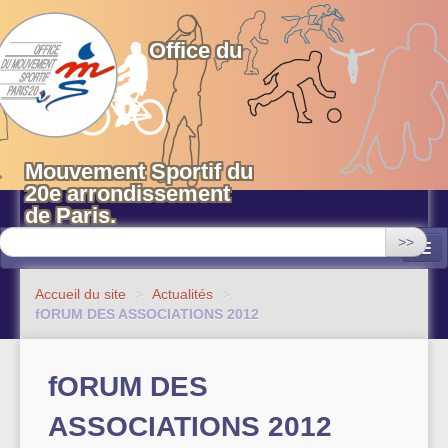
OMS 20 Paris
Office du
Mouvement Sportif du
20e arrondissement
de Paris.
>>
Associations
Accueil du site
>
Actualités
>
fORUM DES ASSOCIATIONS 2012
Equipements sportifs municipaux
OMS 20
fORUM DES
Evénements
ASSOCIATIONS 2012
Actualités